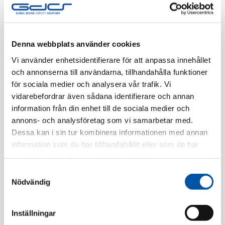
EAN-kod:
7020160400352
Tillv. Artnr:
EKO40035
Finns i lager
Denna webbplats använder cookies
Vi använder enhetsidentifierare för att anpassa innehållet
Registrera dig
och annonserna till användarna, tillhandahålla funktioner
för sociala medier och analysera vår trafik. Vi
vidarebefordrar även sådana identifierare och annan
information från din enhet till de sociala medier och
Beskrivning
annons- och analysföretag som vi samarbetar med.
Dessa kan i sin tur kombinera informationen med annan
Specifikation
information som du har tillhandahållit eller som de har
samlat in när du har använt deras tjänster.
Samtyckesval
Nödvändig
Relaterade produkter
Inställningar