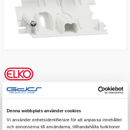
ELKO One hörnbox mittstycke rv
Hörnbox, ELKO One, infälld, byggbar, mittdel, används
tillsammans med ändstycke, 2-5 fack, Renvit
Denna webbplats använder cookies
Artnr:
1840111
Vi använder enhetsidentifierare för att anpassa innehållet
EAN-kod:
7020160501271
och annonserna till användarna, tillhandahålla funktioner