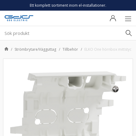
Ett komplett sortiment inom el-installationer.
Strömbrytare/Vägguttag
Tillbehör
ELKO One hörnbox mittstycke 