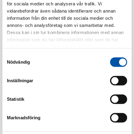
Tillv. Artnr:
EKO50127
för sociala medier och analysera vår trafik. Vi
vidarebefordrar även sådana identifierare och annan
Finns i lager
information från din enhet till de sociala medier och
annons- och analysföretag som vi samarbetar med.
Registrera dig
Dessa kan i sin tur kombinera informationen med annan
information som du har tillhandahållit eller som de har
samlat in när du har använt deras tjänster.
Finns i flera färger
Samtyckesval
Nödvändig
Inställningar
Statistik
Beskrivning
Marknadsföring
Specifikation