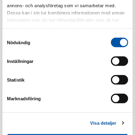
Tillv. Artnr:
2TKA00003056
annons- och analysföretag som vi samarbetar med.
Minsta beställning: 10 st
Dessa kan i sin tur kombinera informationen med annan
information som du har tillhandahållit eller som de har
Finns i lager
samlat in när du har använt deras tjänster.
Samtyckesval
Registrera dig
Nödvändig
Inställningar
Beskrivning
Statistik
Specifikation
Marknadsföring
Tillbehör
Visa detaljer