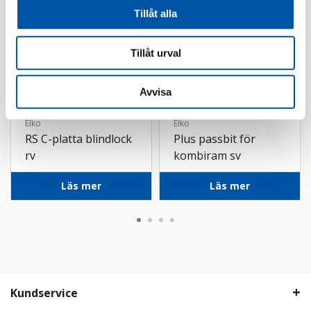
Tillåt alla
Tillåt urval
Avvisa
Elko
Elko
RS C-platta blindlock
Plus passbit för
rv
kombiram sv
Läs mer
Läs mer
Kundservice