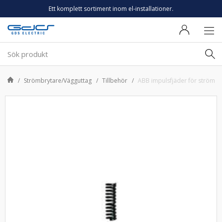
Ett komplett sortiment inom el-installationer.
Strömbrytare/Vägguttag
Tillbehör
ABB impulsfjäder för strömst