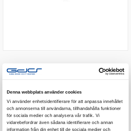
ABB impulsfjäder för strömst
Denna webbplats använder cookies
Passar till samtliga ABB:s brytarinsatser trapp, kron, d-
trapp, 3x1pol, med ljusgrå baksida
Vi använder enhetsidentifierare för att anpassa innehållet
och annonserna till användarna, tillhandahålla funktioner
för sociala medier och analysera vår trafik. Vi
Artnr:
1815171
vidarebefordrar även sådana identifierare och annan
EAN-kod:
6438199004808
information från din enhet till de sociala medier och