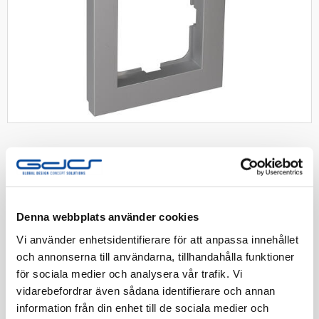
Plus ram kombi 2-fack alu
Denna webbplats använder cookies
Kombinationsram Plus 2-fack, för infällda
Vi använder enhetsidentifierare för att anpassa innehållet
strömställare, vägguttag m.m. Aluminium
och annonserna till användarna, tillhandahålla funktioner
för sociala medier och analysera vår trafik. Vi
Artnr:
1848812
vidarebefordrar även sådana identifierare och annan
EAN-kod:
7318274881236
information från din enhet till de sociala medier och