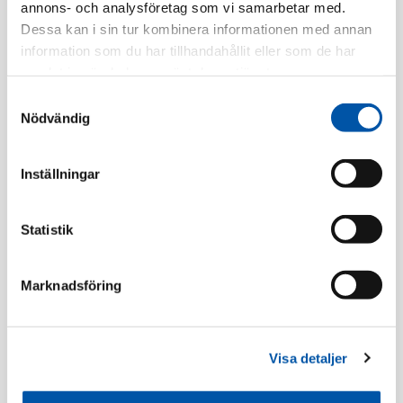
annons- och analysföretag som vi samarbetar med.
Tillv. Artnr:
EKO03791
Dessa kan i sin tur kombinera informationen med annan
Finns i lager
information som du har tillhandahållit eller som de har
samlat in när du har använt deras tjänster.
Registrera dig
Samtyckesval
Nödvändig
Inställningar
Beskrivning
Statistik
Specifikation
Marknadsföring
Ramar
Visa detaljer