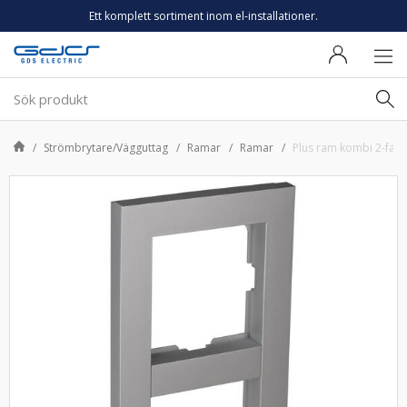
Ett komplett sortiment inom el-installationer.
Strömbrytare/Vägguttag
Ramar
Ramar
Plus ram kombi 2-fack