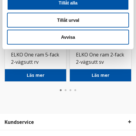
Tillåt alla
Tillåt urval
Avvisa
Elko
Elko
ELKO One ram 5-fack
ELKO One ram 2-fack
2-vägsutt rv
2-vägsutt sv
Läs mer
Läs mer
Kundservice