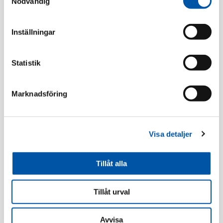
Nödvändig
Relaterade produkter
Inställningar
Statistik
Marknadsföring
Visa detaljer
Elko
Elko
Tillåt alla
ELKO One strömst
ELKO One strömst
trapp inf snabb sv
kron inf snabb sv
Tillåt urval
Läs mer
Läs mer
Avvisa