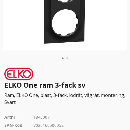
ELKO One ram 3-fack sv
Ram, ELKO One, plast, 3-fack, lodrät, vågrät, montering,
Svart
Artnr:
1840007
EAN-kod:
7020160500052