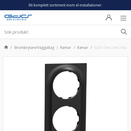
Ett komplett sortiment inom el-installationer.
Strömbrytare/Vägguttag
Ramar
Ramar
ELKO One ram 3-fack 