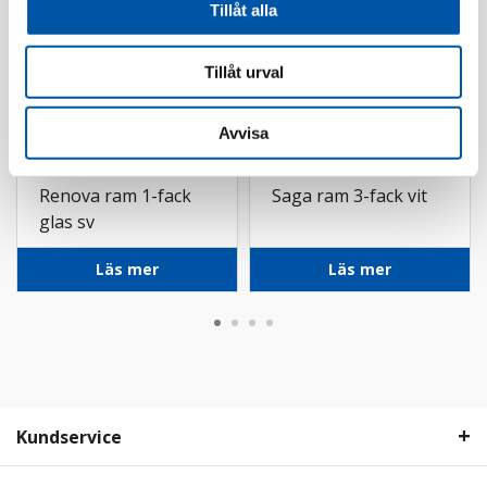
Tillåt alla
Tillåt urval
Avvisa
Schneider
ABB
Renova ram 1-fack
Saga ram 3-fack vit
glas sv
Läs mer
Läs mer
Kundservice