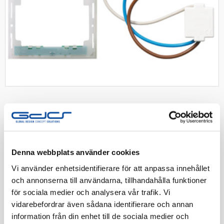
Plus dekorram m vitt ljus 2-f vit
Denna webbplats använder cookies
Dekorram Plus med vitt ljus för kombinationsramar, 2-
Vi använder enhetsidentifierare för att anpassa innehållet
fack. Med transformator.
och annonserna till användarna, tillhandahålla funktioner
för sociala medier och analysera vår trafik. Vi
Artnr:
1848884
vidarebefordrar även sådana identifierare och annan
EAN-kod:
7020160537607
information från din enhet till de sociala medier och