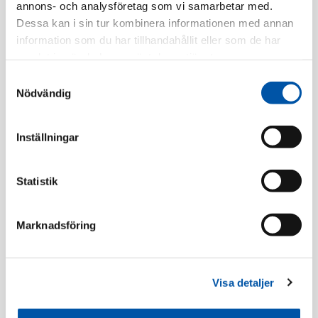
annons- och analysföretag som vi samarbetar med.
Tillv. Artnr:
EKO05376
Dessa kan i sin tur kombinera informationen med annan
Finns i lager
information som du har tillhandahållit eller som de har
samlat in när du har använt deras tjänster.
Registrera dig
Samtyckesval
Nödvändig
Inställningar
Beskrivning
Statistik
Specifikation
Marknadsföring
Ramar
Visa detaljer