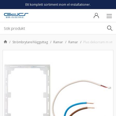
Ett komplett sortiment inom el-installationer.
Strömbrytare/Vägguttag
Ramar
Ramar
Plus dekorram m vitt lju