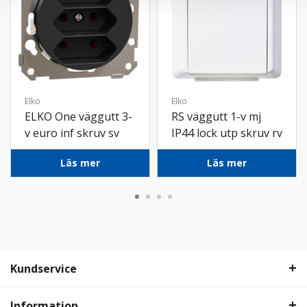
Elko
Elko
ELKO One väggutt 3-
RS väggutt 1-v mj
v euro inf skruv sv
IP44 lock utp skruv rv
Läs mer
Läs mer
Kundservice
Information