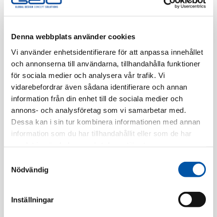
Tillv. Artnr:
EKO30491
Finns i lager
Denna webbplats använder cookies
Vi använder enhetsidentifierare för att anpassa innehållet
Registrera dig
och annonserna till användarna, tillhandahålla funktioner
för sociala medier och analysera vår trafik. Vi
vidarebefordrar även sådana identifierare och annan
information från din enhet till de sociala medier och
Beskrivning
annons- och analysföretag som vi samarbetar med.
Dessa kan i sin tur kombinera informationen med annan
Specifikation
information som du har tillhandahållit eller som de har
samlat in när du har använt deras tjänster.
Samtyckesval
Relaterade produkter
Nödvändig
Inställningar