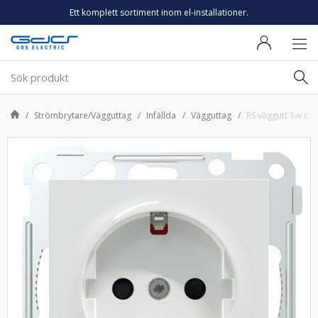
Ett komplett sortiment inom el-installationer.
Strömbrytare/Vägguttag
Infällda
Vägguttag
RS väggutt 1-v mj 