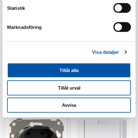
Statistik
Marknadsföring
Elko
Visa detaljer
RS kombiram 1-fack
84x84mm rv
Tillåt alla
Läs mer
Tillåt urval
Vägguttag
Avvisa