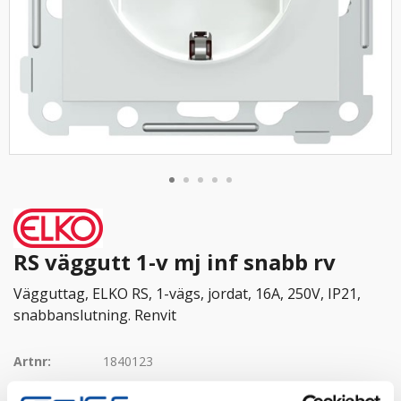
RS väggutt 1-v mj inf snabb rv
Vägguttag, ELKO RS, 1-vägs, jordat, 16A, 250V, IP21,
snabbanslutning. Renvit
Artnr:
1840123
EAN-kod:
7020161700017