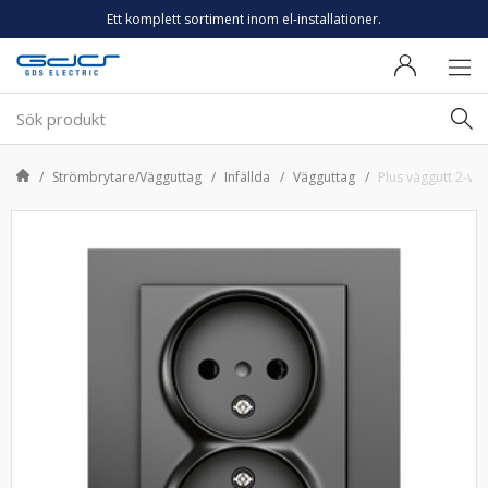
Ett komplett sortiment inom el-installationer.
Strömbrytare/Vägguttag
Infällda
Vägguttag
Plus väggutt 2-v o