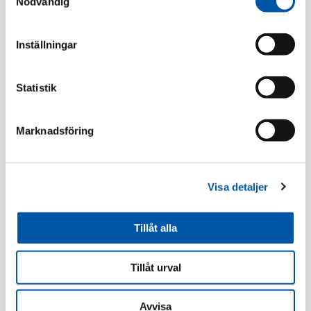
Nödvändig
Relaterade produkter
Inställningar
Statistik
Marknadsföring
Visa detaljer
Elko
Elko
Tillåt alla
Plus förhöjn.ram 1,5-
Plus väggutt 2-v mj
f 35mm sv
inf snabb OP sv
Tillåt urval
Läs mer
Läs mer
Avvisa