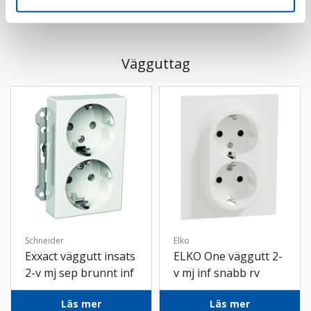
Vägguttag
Schneider
Elko
Exxact väggutt insats
ELKO One väggutt 2-
2-v mj sep brunnt inf
v mj inf snabb rv
snabb vit
Läs mer
Läs mer