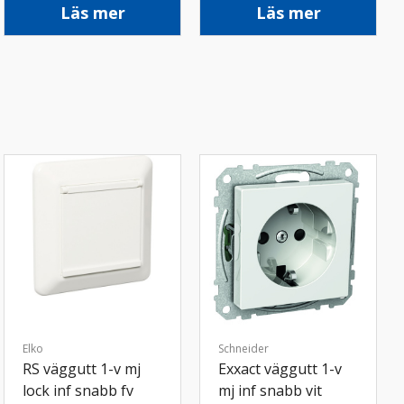
Läs mer
Läs mer
Elko
Schneider
RS väggutt 1-v mj
Exxact väggutt 1-v
lock inf snabb fv
mj inf snabb vit