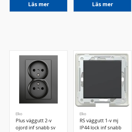
Läs mer
Läs mer
Elko
Elko
Plus väggutt 2-v
RS väggutt 1-v mj
ojord inf snabb sv
IP44 lock inf snabb