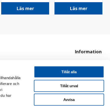
Läs mer
Läs mer
Information
Om oss
Hur handlar jag?
Tillåt alla
illhandahålla
ifierare och
Tillåt urval
vi
 du har
Avvisa