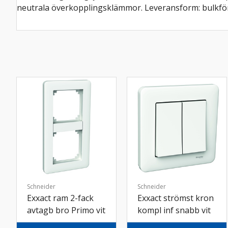
neutrala överkopplingsklämmor. Leveransform: bulkför
Schneider
Schneider
Exxact ram 2-fack
Exxact strömst kron
avtagb bro Primo vit
kompl inf snabb vit
50st