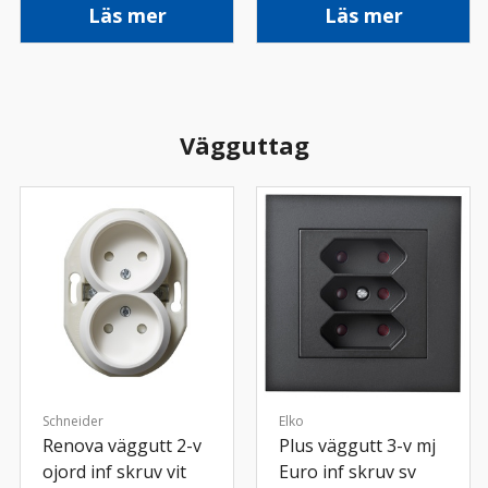
Läs mer
Läs mer
Vägguttag
Schneider
Elko
Renova väggutt 2-v
Plus väggutt 3-v mj
ojord inf skruv vit
Euro inf skruv sv