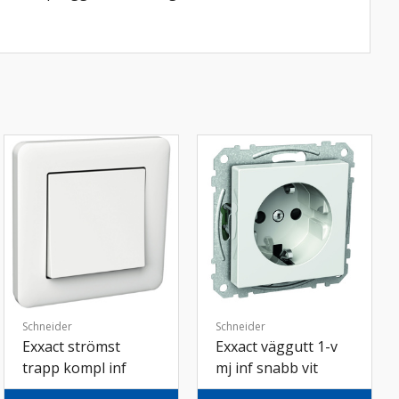
Schneider
Schneider
Exxact strömst
Exxact väggutt 1-v
trapp kompl inf
mj inf snabb vit
snabb vit 50st