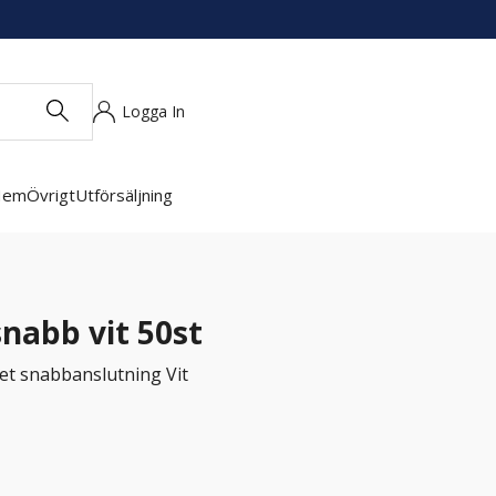
Logga In
Hem
Övrigt
Utförsäljning
snabb vit 50st
et snabbanslutning Vit