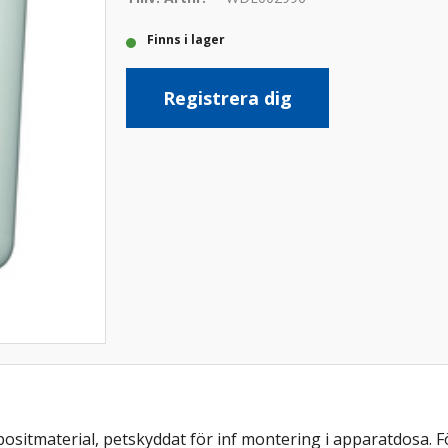
Finns i lager
Registrera dig
mpositmaterial, petskyddat för inf montering i apparatdos