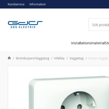
Kundservice
Information
Installationsmaterial
St
Strömbrytare/Vägguttag
Infällda
Vägguttag
Exxact väggutt 