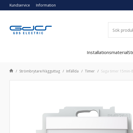
Kundservice
Information
Installationsmaterial
St
Strömbrytare/Vägguttag
Infällda
Timer
Saga timer 15min-8h