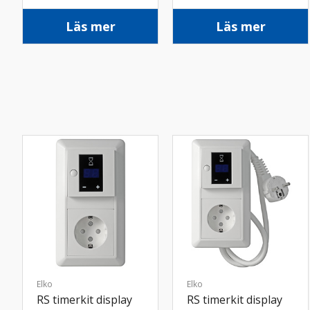
Läs mer
Läs mer
Elko
Elko
RS timerkit display
RS timerkit display