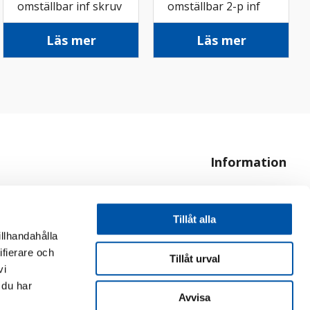
omställbar inf skruv
omställbar 2-p inf
sv
skruv met
Läs mer
Läs mer
Information
Om oss
Hur handlar jag?
Tillåt alla
illhandahålla
ifierare och
Tillåt urval
vi
 du har
Avvisa