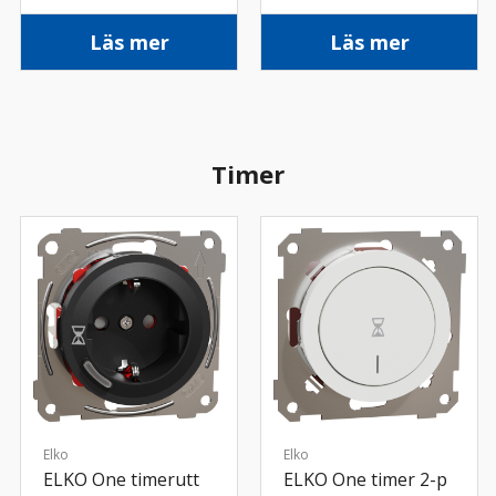
Läs mer
Läs mer
Timer
Elko
Elko
ELKO One timerutt
ELKO One timer 2-p