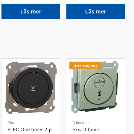
Läs mer
Läs mer
Utförsäljning
Elko
Schneider
ELKO One timer 2-p
Exxact timer