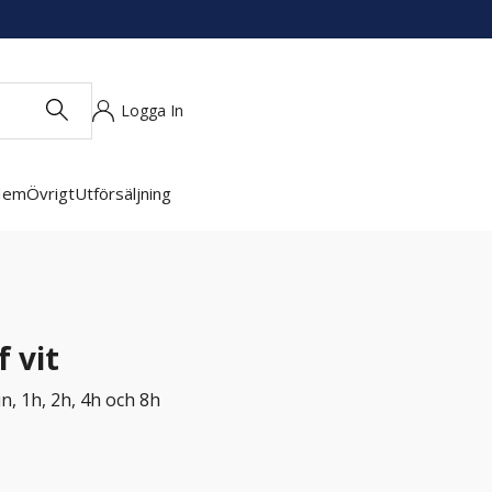
Logga In
Hem
Övrigt
Utförsäljning
 vit
n, 1h, 2h, 4h och 8h