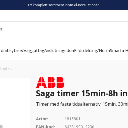
Ett komplett sortiment inom el-installationer.
römbrytare/Vägguttag
Anslutningsdon
Elfördelning/Norm
Smarta 
 inf vit
Saga timer 15min-8h inf
Timer med fasta tidsalternativ: 15min, 30mi
Artnr:
1815801
EAN-kod:
6438199012230