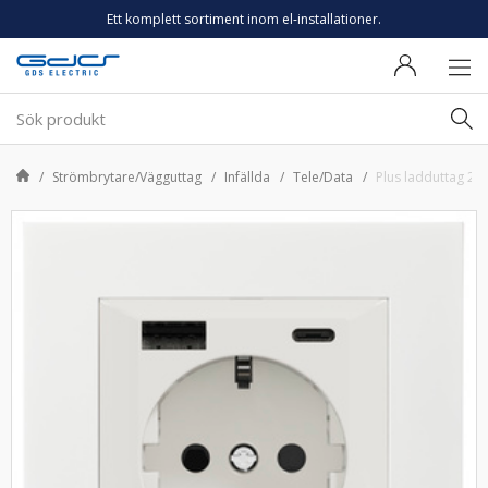
Ett komplett sortiment inom el-installationer.
Strömbrytare/Vägguttag
Infällda
Tele/Data
Plus ladduttag 2x