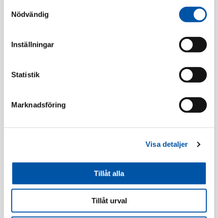
Samtyckesval
Specifikation
Nödvändig
Inställningar
Relaterade produkter
Statistik
Marknadsföring
Visa detaljer
Tillåt alla
Elko
Elko
Plus förhöjn.ram 1-
RS/plus laddutt
fack 35mm fv
2xUSB A+C 45W inf fv
Tillåt urval