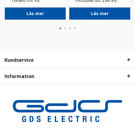
1xkat6 inf vit
modularutt 2x8 k6
UTP 1xF/IEC inf rv
Läs mer
Läs mer
Kundservice
Information