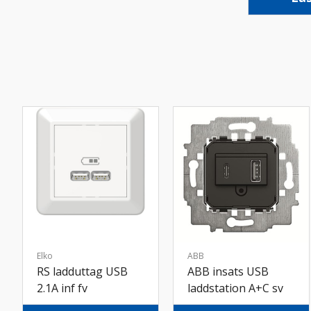
Elko
ABB
RS ladduttag USB
ABB insats USB
2.1A inf fv
laddstation A+C sv