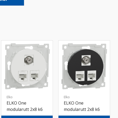
Elko
Elko
ELKO One
ELKO One
modularutt 2x8 k6
modularutt 2x8 k6
UTP 1xF/F inf rv
UTP 1xF/F inf sv