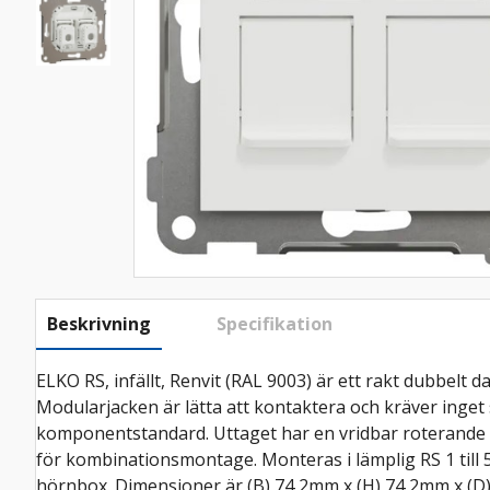
Beskrivning
Specifikation
ELKO RS, infällt, Renvit (RAL 9003) är ett rakt dubbelt
Modularjacken är lätta att kontaktera och kräver inget 
komponentstandard. Uttaget har en vridbar roterande m
för kombinationsmontage. Monteras i lämplig RS 1 till 
hörnbox. Dimensioner är (B) 74,2mm x (H) 74,2mm x (D) 