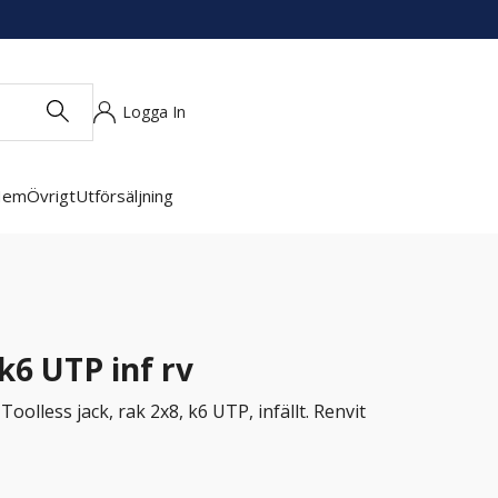
Logga In
Hem
Övrigt
Utförsäljning
k6 UTP inf rv
lless jack, rak 2x8, k6 UTP, infällt. Renvit