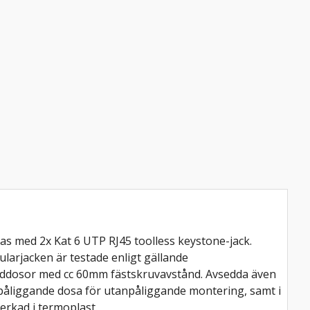
ras med 2x Kat 6 UTP RJ45 toolless keystone-jack.
ularjacken är testade enligt gällande
darddosor med cc 60mm fästskruvavstånd. Avsedda även
anpåliggande dosa för utanpåliggande montering, samt i
erkad i termoplast.