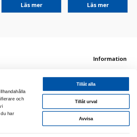
Läs mer
Läs mer
Information
Om oss
Hur handlar jag?
Tillåt alla
illhandahålla
ifierare och
Tillåt urval
vi
 du har
Avvisa