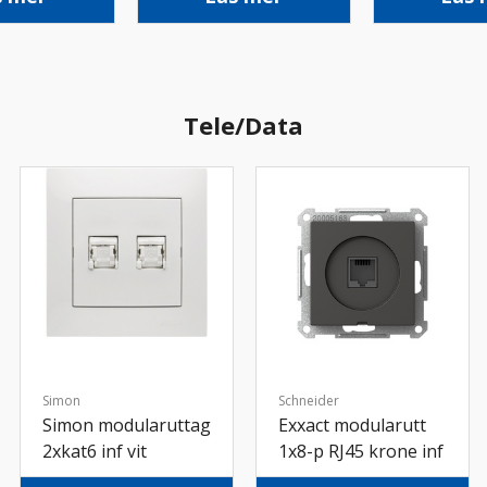
Tele/Data
Simon
Schneider
Simon modularuttag
Exxact modularutt
2xkat6 inf vit
1x8-p RJ45 krone inf
ant