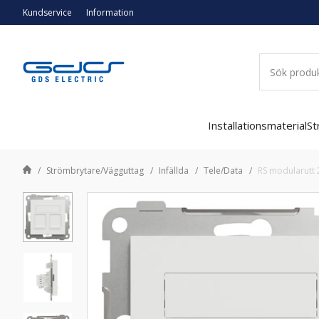
Kundservice
Information
Installationsmaterial
St
Strömbrytare/Vägguttag
Infällda
Tele/Data
RS modularutt 2