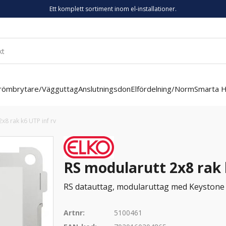
Ett komplett sortiment inom el-installationer.
römbrytare/Vägguttag
Anslutningsdon
Elfördelning/Norm
Smarta 
x8 rak k6 UTP inf rv
RS modularutt 2x8 rak 
RS datauttag, modularuttag med Keystone Too
Artnr:
5100461