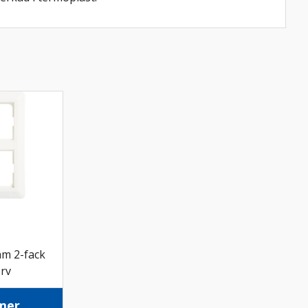
m 2-fack
rv
mer