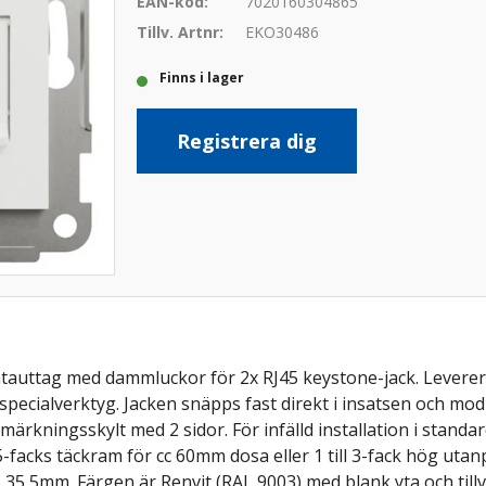
EAN-kod:
7020160304865
Tillv. Artnr:
EKO30486
Finns i lager
Registrera dig
 datauttag med dammluckor för 2x RJ45 keystone-jack. Levere
specialverktyg. Jacken snäpps fast direkt i insatsen och mod
ärkningsskylt med 2 sidor. För infälld installation i stan
5-facks täckram för cc 60mm dosa eller 1 till 3-fack hög ut
35,5mm. Färgen är Renvit (RAL 9003) med blank yta och tillv