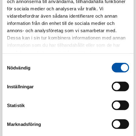
och annonserna till användarna, tillhandahålla funktioner
EAN-kod:
7020160500908
för sociala medier och analysera vår trafik. Vi
Tillv. Artnr:
EKO50090
vidarebefordrar även sådana identifierare och annan
information från din enhet till de sociala medier och
Finns i lager
annons- och analysföretag som vi samarbetar med.
Dessa kan i sin tur kombinera informationen med annan
Registrera dig
information som du har tillhandahållit eller som de har
samlat in när du har använt deras tjänster.
Samtyckesval
Finns i flera färger
Nödvändig
Inställningar
Statistik
Beskrivning
Marknadsföring
Specifikation