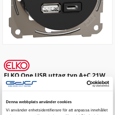
ELKO One USB uttag typ A+C 21W
inf skruv sv
USB, ELKO One, infälld, laddstation, typ A+C, PD, 21W,
IP20, skruvanslutning, Svart
Denna webbplats använder cookies
Vi använder enhetsidentifierare för att anpassa innehållet
Artnr:
5200579