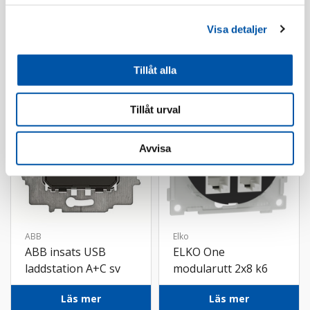
Visa detaljer
Tele/Data
Tillåt alla
Tillåt urval
Avvisa
ABB
Elko
ABB insats USB
ELKO One
laddstation A+C sv
modularutt 2x8 k6
UTP 1xF/IEC inf sv
Läs mer
Läs mer