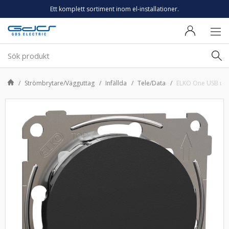
Ett komplett sortiment inom el-installationer.
Strömbrytare/Vägguttag
Infällda
Tele/Data
ELKO One USB utta