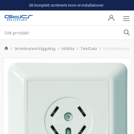
Ett komplett sortiment inom el-installationer.
Strömbrytare/Vägguttag
Infällda
Tele/Data
RS teleuttag kompl 