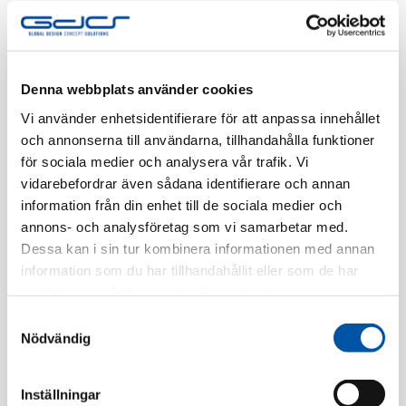
Tillv. Artnr:
EKO06580
Finns i lager
Denna webbplats använder cookies
Registrera dig
Vi använder enhetsidentifierare för att anpassa innehållet
och annonserna till användarna, tillhandahålla funktioner
för sociala medier och analysera vår trafik. Vi
vidarebefordrar även sådana identifierare och annan
Beskrivning
information från din enhet till de sociala medier och
annons- och analysföretag som vi samarbetar med.
Specifikation
Dessa kan i sin tur kombinera informationen med annan
information som du har tillhandahållit eller som de har
samlat in när du har använt deras tjänster.
Relaterade produkter
Samtyckesval
Nödvändig
Inställningar