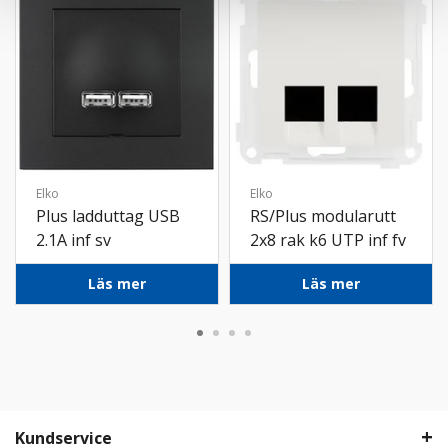
Elko
Elko
Plus ladduttag USB
RS/Plus modularutt
2.1A inf sv
2x8 rak k6 UTP inf fv
Läs mer
Läs mer
Kundservice