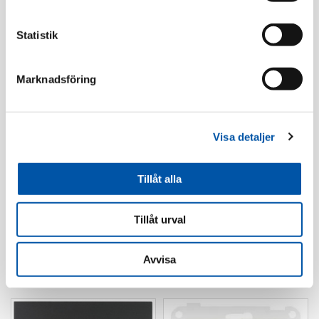
Statistik
Marknadsföring
Elko
Elko
RS förhöjn.ram 1-
RS kombiram 2-fack
Visa detaljer
fack 20mm fv
155x84mm fv
Läs mer
Läs mer
Tillåt alla
Tillåt urval
Avvisa
Tele/Data