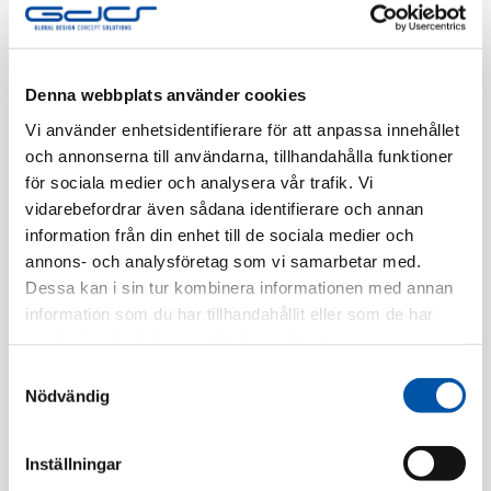
Finns i lager
Registrera dig
Denna webbplats använder cookies
Vi använder enhetsidentifierare för att anpassa innehållet
och annonserna till användarna, tillhandahålla funktioner
för sociala medier och analysera vår trafik. Vi
Beskrivning
vidarebefordrar även sådana identifierare och annan
information från din enhet till de sociala medier och
Specifikation
annons- och analysföretag som vi samarbetar med.
Dessa kan i sin tur kombinera informationen med annan
information som du har tillhandahållit eller som de har
samlat in när du har använt deras tjänster.
Relaterade produkter
Samtyckesval
Nödvändig
Inställningar