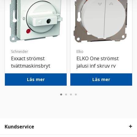
Schneider
Elko
Exxact strömst
ELKO One strömst
tvättmaskinsbryt
jalusi inf skruv rv
komb 3-p 1-0 vit
Läs mer
Läs mer
Kundservice