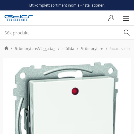
Ett komplett sortiment inom el-installationer.
Strömbrytare/Vägguttag
Infällda
Strömbrytare
Exxact strömst