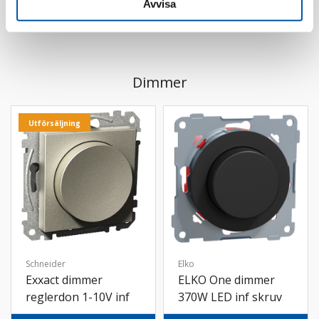
Avvisa
Dimmer
Utförsäljning
Schneider
Elko
Exxact dimmer
ELKO One dimmer
reglerdon 1-10V inf
370W LED inf skruv
skruv met
sv