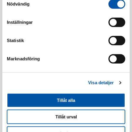
Nödvändig
Relaterade produkter
Inställningar
Statistik
Marknadsföring
Visa detaljer
Schneider
Schneider
Tillåt alla
Renova ram 1-fack
Renova ram 2-fack
glas sv
glas sv
Tillåt urval
Läs mer
Läs mer