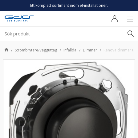
Ett komplett sortiment inom el-installationer.
Strömbrytare/Vägguttag
Infällda
Dimmer
Renova dimmer univ