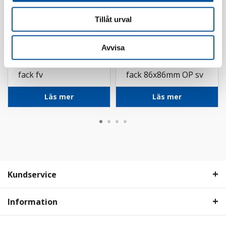
Tillåt urval
Avvisa
Elko
Elko
Plus ram kombi 2x2-
Plus ram kombi 1-
fack fv
fack 86x86mm OP sv
Läs mer
Läs mer
Kundservice
Information