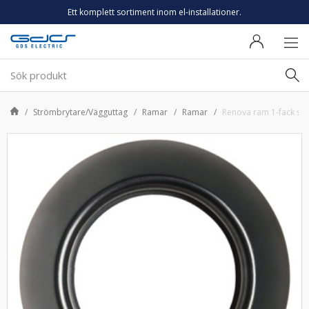
Ett komplett sortiment inom el-installationer.
Strömbrytare/Vägguttag
Ramar
Ramar
Renova ram 1-fack sv