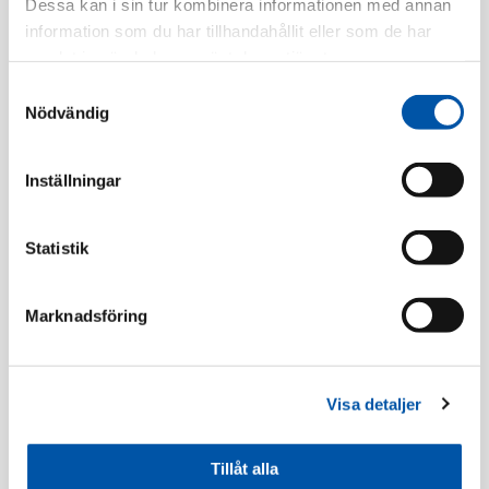
Dessa kan i sin tur kombinera informationen med annan
information som du har tillhandahållit eller som de har
samlat in när du har använt deras tjänster.
Registrera dig
Samtyckesval
Nödvändig
Beskrivning
Inställningar
Specifikation
Statistik
Marknadsföring
Ramar
Visa detaljer
Tillåt alla