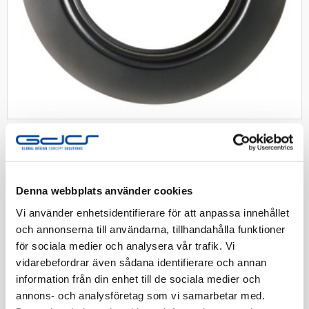
SCHNEIDER
Renova ram 1-fack sv
Denna webbplats använder cookies
Renova Ram 1-fack Svart
Vi använder enhetsidentifierare för att anpassa innehållet
och annonserna till användarna, tillhandahålla funktioner
Artnr:
1831151
för sociala medier och analysera vår trafik. Vi
EAN-kod:
7393992027852
vidarebefordrar även sådana identifierare och annan
Tillv. Artnr:
WDE011420
information från din enhet till de sociala medier och
annons- och analysföretag som vi samarbetar med.
Finns i lager