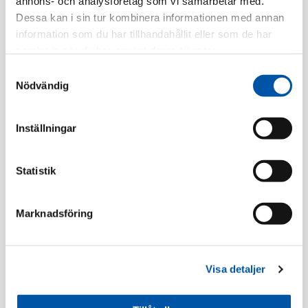
annons- och analysföretag som vi samarbetar med.
Dessa kan i sin tur kombinera informationen med annan
Finns i lager
information som du har tillhandahållit eller som de har
samlat in när du har använt deras tjänster.
Registrera dig
Samtyckesval
Nödvändig
Inställningar
Beskrivning
Specifikation
Statistik
Marknadsföring
Tillbehör
Visa detaljer