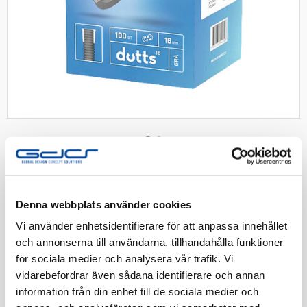
Dutts clips flexrör 16mm 100-pack
Denna webbplats använder cookies
Stopp och avslut till flexrör. Säljs i förpackning om
Vi använder enhetsidentifierare för att anpassa innehållet
100st
och annonserna till användarna, tillhandahålla funktioner
för sociala medier och analysera vår trafik. Vi
Artnr:
1401016
vidarebefordrar även sådana identifierare och annan
EAN-kod:
7350134540006
information från din enhet till de sociala medier och
Tillv. Artnr:
Dutts 16 - 100st