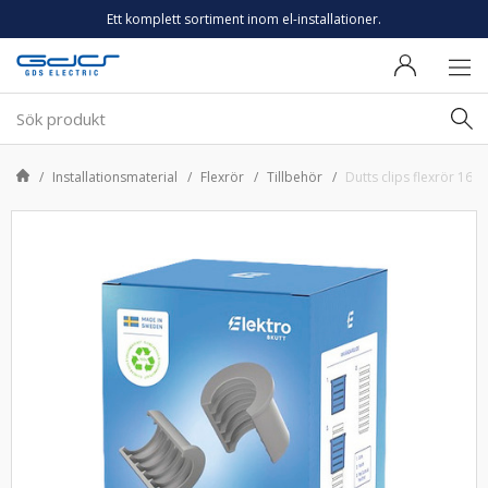
Ett komplett sortiment inom el-installationer.
Installationsmaterial
Flexrör
Tillbehör
Dutts clips flexrör 16