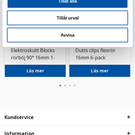
Tillåt alla
Tillåt urval
Avvisa
Elektroskutt
Elektroskutt
Elektroskutt Blocks
Dutts clips flexrör
rörböj 90° 16mm 1-
16mm 6-pack
pack
Läs mer
Läs mer
Kundservice
Information