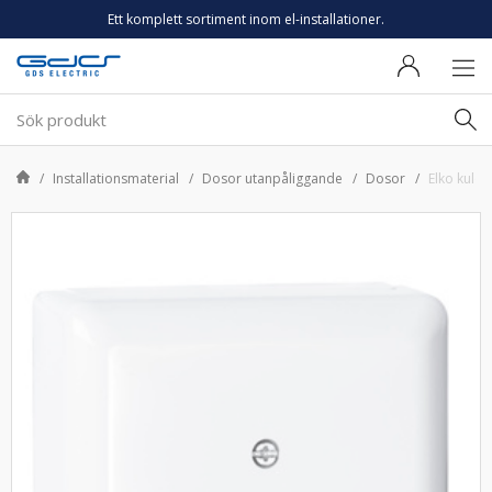
Ett komplett sortiment inom el-installationer.
Installationsmaterial
Dosor utanpåliggande
Dosor
Elko kulod