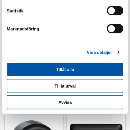
Statistik
Marknadsföring
Elko
Elko
Elko
Elko kulodosa m 2st
dragavlastningsklämma
plintar IP20 fv
Visa detaljer
Läs mer
Läs mer
Tillåt alla
Tillåt urval
Avvisa
Dosor