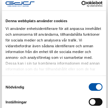
Finns i lager
Registrera dig
Denna webbplats använder cookies
Vi använder enhetsidentifierare för att anpassa innehållet
och annonserna till användarna, tillhandahålla funktioner
för sociala medier och analysera vår trafik. Vi
Beskrivning
vidarebefordrar även sådana identifierare och annan
information från din enhet till de sociala medier och
Specifikation
annons- och analysföretag som vi samarbetar med.
Dessa kan i sin tur kombinera informationen med annan
information som du har tillhandahållit eller som de har
samlat in när du har använt deras tjänster.
Relaterade produkter
Samtyckesval
Nödvändig
Inställningar