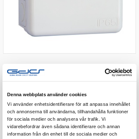
SCHNEIDER
Schneider koppl.dosa U56
klicklock utp IP55 tom vit
Denna webbplats använder cookies
Utanpåliggande kopplingsdosa med klicklock, IP65,
Vi använder enhetsidentifierare för att anpassa innehållet
utan anslutningsplint Vit
och annonserna till användarna, tillhandahålla funktioner
för sociala medier och analysera vår trafik. Vi
Artnr:
1438248
vidarebefordrar även sådana identifierare och annan
EAN-kod:
3606481158178
information från din enhet till de sociala medier och