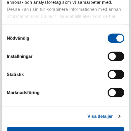
annons- och analysföretag som vi samarbetar med.
Tillv. Artnr:
IMT34128
Dessa kan i sin tur kombinera informationen med annan
Finns i lager
information som du har tillhandahållit eller som de har
samlat in när du har använt deras tjänster.
Registrera dig
Samtyckesval
Nödvändig
Inställningar
Beskrivning
Statistik
Specifikation
Marknadsföring
Dosor
Visa detaljer