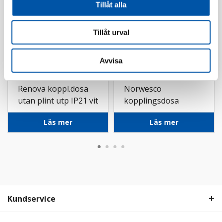
Tillåt alla
Tillåt urval
Avvisa
Schneider
Norwesco
Renova koppl.dosa
Norwesco
utan plint utp IP21 vit
kopplingsdosa
kapslad IP65 utv grå
Läs mer
Läs mer
Kundservice