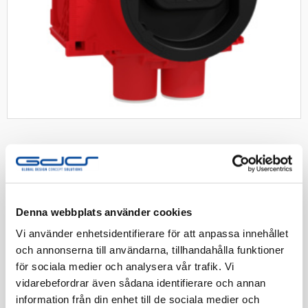
Elko app.dosa hög 24-51mm 4
Denna webbplats använder cookies
stutsar brand
Vi använder enhetsidentifierare för att anpassa innehållet
Appdosa hög 4x16/20. Brand Röd
och annonserna till användarna, tillhandahålla funktioner
för sociala medier och analysera vår trafik. Vi
Artnr:
1420778
vidarebefordrar även sådana identifierare och annan
information från din enhet till de sociala medier och
EAN-kod:
7020160104465