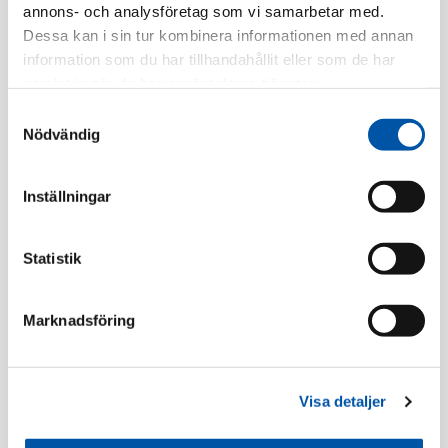
annons- och analysföretag som vi samarbetar med.
Tillv. Artnr:
EKO10446
Dessa kan i sin tur kombinera informationen med annan
information som du har tillhandahållit eller som de har
Finns i lager
samlat in när du har använt deras tjänster.
Samtyckesval
Registrera dig
Nödvändig
Inställningar
Beskrivning
Statistik
Specifikation
Marknadsföring
Apparat/kopplingsdosa
Visa detaljer