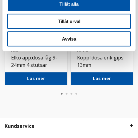
Tillåt alla
Tillåt urval
Avvisa
Elko
Ed-Wa
Elko app.dosa låg 9-
Koppl.dosa enk gips
24mm 4 stutsar
13mm
brand
Läs mer
Läs mer
Kundservice