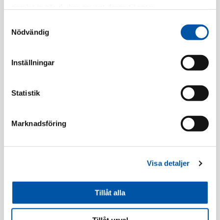
samlat in när du har använt deras tjänster.
Registrera dig
Samtyckesval
Nödvändig
Beskrivning
Inställningar
Statistik
Tillbehör
Marknadsföring
Visa detaljer
Tillåt alla