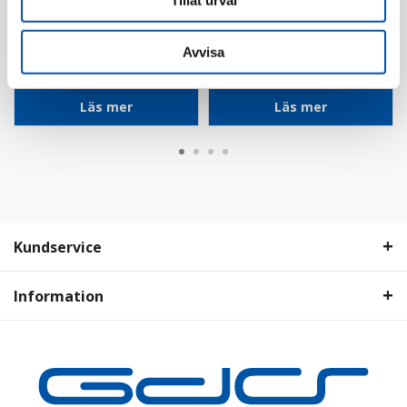
Tillåt urval
GDS Electric
GDS Electric
Skruv till GDS
Gångjärn till GDS
Avvisa
Elcentral
Elcentral
Läs mer
Läs mer
Kundservice
Information