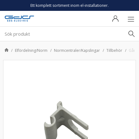
Ett komplett sortiment inom el-installationer.
Elfördelning/Norm
Normcentraler/Kapslingar
Tillbehör
Gångjä