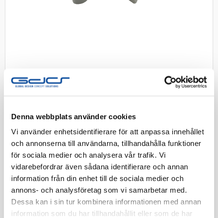
Denna webbplats använder cookies
Gångjärn till GDS Elcentral
Vi använder enhetsidentifierare för att anpassa innehållet
och annonserna till användarna, tillhandahålla funktioner
Reservdel gångjärn till dörren på GDS Elcentral (behövs
för sociala medier och analysera vår trafik. Vi
2st per central)
vidarebefordrar även sådana identifierare och annan
information från din enhet till de sociala medier och
Artnr:
2507129
annons- och analysföretag som vi samarbetar med.
Dessa kan i sin tur kombinera informationen med annan
Finns i lager
information som du har tillhandahållit eller som de har