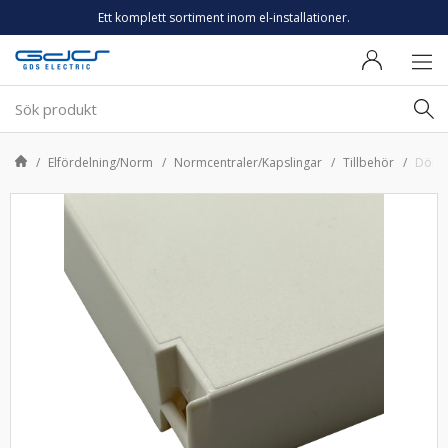
Ett komplett sortiment inom el-installationer.
Elfördelning/Norm
Normcentraler/Kapslingar
Tillbehör
Dörr 2