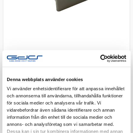
Dörr 2-radig till GDS Elcentral
Denna webbplats använder cookies
Vi använder enhetsidentifierare för att anpassa innehållet
Reservdel 2-radig dörr vit
och annonserna till användarna, tillhandahålla funktioner
för sociala medier och analysera vår trafik. Vi
Artnr:
2507137
vidarebefordrar även sådana identifierare och annan
Tillv. Artnr:
door for 22709302 two row
information från din enhet till de sociala medier och
annons- och analysföretag som vi samarbetar med.
Finns i lager
Dessa kan i sin tur kombinera informationen med annan