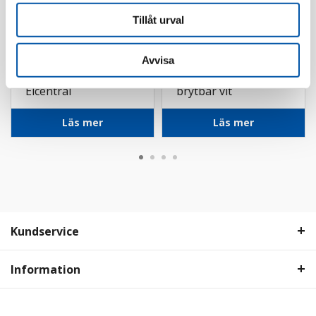
Tillåt urval
GDS Electric
FTG Friedrich Göhringer
Avvisa
Gångjärn till GDS
Täckbricka 12mod
Elcentral
brytbar vit
Läs mer
Läs mer
Kundservice
Information