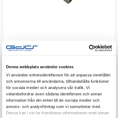
Denna webbplats använder cookies
Skarvsladd Euro 2m GDS
Vi använder enhetsidentifierare för att anpassa innehållet
Skarvsladd med Eurostickpropp och Euroskarvuttag 2m
och annonserna till användarna, tillhandahålla funktioner
vit
för sociala medier och analysera vår trafik. Vi
vidarebefordrar även sådana identifierare och annan
Artnr:
19501010
information från din enhet till de sociala medier och
annons- och analysföretag som vi samarbetar med.
EAN-kod:
4011160501012
Dessa kan i sin tur kombinera informationen med annan