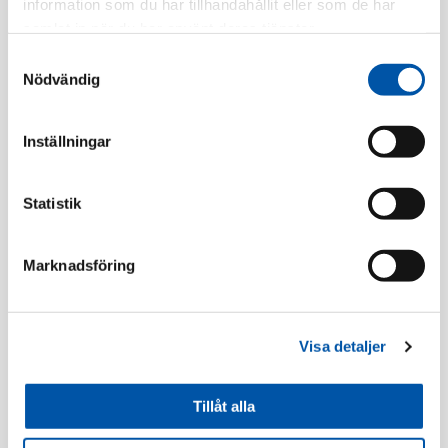
Finns i lager
information som du har tillhandahållit eller som de har
samlat in när du har använt deras tjänster.
Registrera dig
Samtyckesval
Nödvändig
Inställningar
Beskrivning
Statistik
Kablar/Skarvsladdar
Marknadsföring
Utförsäljning
Utförsäljning
Visa detaljer
Tillåt alla