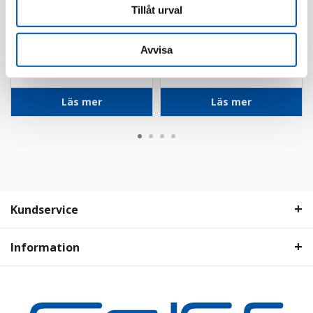
Tillåt urval
AS Schwabe
AS Schwabe
Avvisa
Skarvkabel 20m CEE
JFB 16A/30mA ansl.s
3G2,5
S/CEE GDS
Läs mer
Läs mer
Kundservice
Information