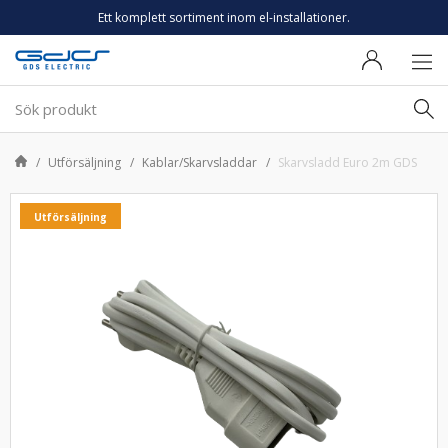
Ett komplett sortiment inom el-installationer.
Utförsäljning
Kablar/Skarvsladdar
Skarvsladd Euro 2m GDS
Utförsäljning