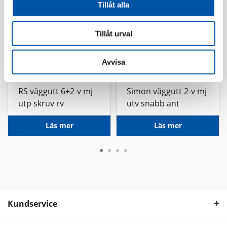
Tillåt alla
Tillåt urval
Avvisa
Elko
Simon
RS väggutt 6+2-v mj
Simon väggutt 2-v mj
utp skruv rv
utv snabb ant
Läs mer
Läs mer
Kundservice