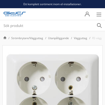
Ett komplett sortiment inom el-installationer.
Strömbrytare/Vägguttag
Utanpåliggande
Vägguttag
RS väggutt