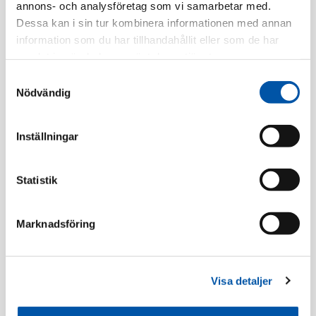
annons- och analysföretag som vi samarbetar med.
Tillv. Artnr:
EKO05506
Dessa kan i sin tur kombinera informationen med annan
Finns i lager
information som du har tillhandahållit eller som de har
samlat in när du har använt deras tjänster.
Registrera dig
Samtyckesval
Nödvändig
Inställningar
Beskrivning
Statistik
Specifikation
Marknadsföring
Vägguttag
Visa detaljer