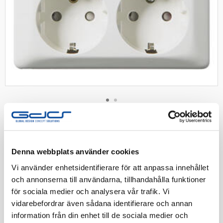
RS väggutt 4-v mj utp skruv fv
Denna webbplats använder cookies
Uttag 4-vägs 16A 250V med skruvanslutning
Vi använder enhetsidentifierare för att anpassa innehållet
utanpåliggande med jord IP21. Fjällvit
och annonserna till användarna, tillhandahålla funktioner
för sociala medier och analysera vår trafik. Vi
Artnr:
1841498
vidarebefordrar även sådana identifierare och annan
EAN-kod:
7020160550606
information från din enhet till de sociala medier och