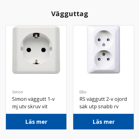
Vägguttag
Simon
Elko
Simon väggutt 1-v
RS väggutt 2-v ojord
mj utv skruv vit
säk utp snabb rv
Läs mer
Läs mer