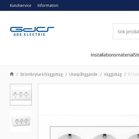
Kundservice
Information
Installationsmaterial
St
Strömbrytare/Vägguttag
Utanpåliggande
Vägguttag
RS hör