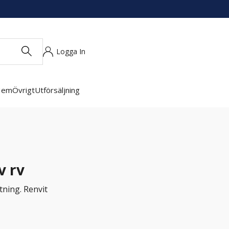
Logga In
Hem
Övrigt
Utförsäljning
v rv
ning. Renvit