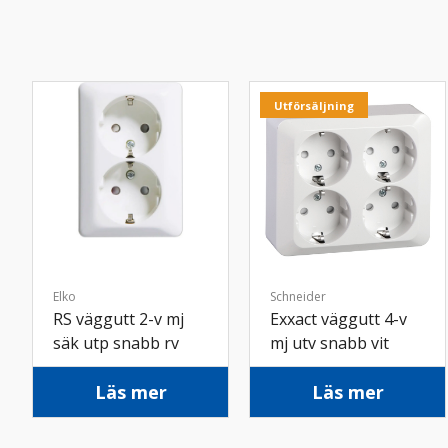
Utförsäljning
Elko
Schneider
RS väggutt 2-v mj
Exxact väggutt 4-v
säk utp snabb rv
mj utv snabb vit
Läs mer
Läs mer