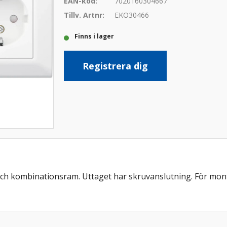
EAN-kod:
7020160304667
Tillv. Artnr:
EKO30466
Finns i lager
Registrera dig
h kombinationsram. Uttaget har skruvanslutning. För montag