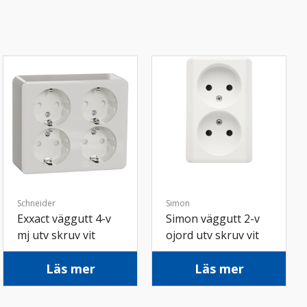
Schneider
Simon
Exxact väggutt 4-v
Simon väggutt 2-v
mj utv skruv vit
ojord utv skruv vit
Läs mer
Läs mer