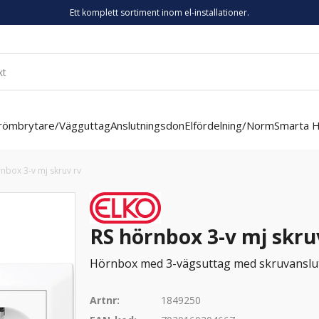
Ett komplett sortiment inom el-installationer.
römbrytare/Vägguttag
Anslutningsdon
Elfördelning/Norm
Smarta 
nbox 3-v mj skruv rv
RS hörnbox 3-v mj skru
Hörnbox med 3-vägsuttag med skruvanslut
Artnr:
1849250