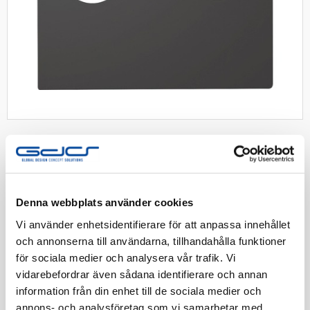
RS C-platta R/TV sv
Denna webbplats använder cookies
Vi använder enhetsidentifierare för att anpassa innehållet
Centrumplatta för Radio/TV. Svart
och annonserna till användarna, tillhandahålla funktioner
för sociala medier och analysera vår trafik. Vi
Artnr:
1840874
vidarebefordrar även sådana identifierare och annan
EAN-kod:
7020160948700
information från din enhet till de sociala medier och
Tillv. Artnr:
EKO09487
annons- och analysföretag som vi samarbetar med.