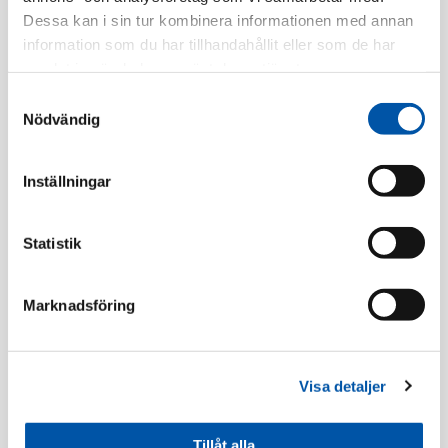
Dessa kan i sin tur kombinera informationen med annan
Finns i lager
information som du har tillhandahållit eller som de har
samlat in när du har använt deras tjänster.
Registrera dig
Samtyckesval
Nödvändig
Beskrivning
Inställningar
Specifikation
Statistik
Marknadsföring
Tillbehör
Visa detaljer
Tillåt alla