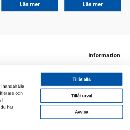
Läs mer
Läs mer
Information
Om oss
Hur handlar jag?
Tillåt alla
illhandahålla
ifierare och
Tillåt urval
vi
 du har
Avvisa