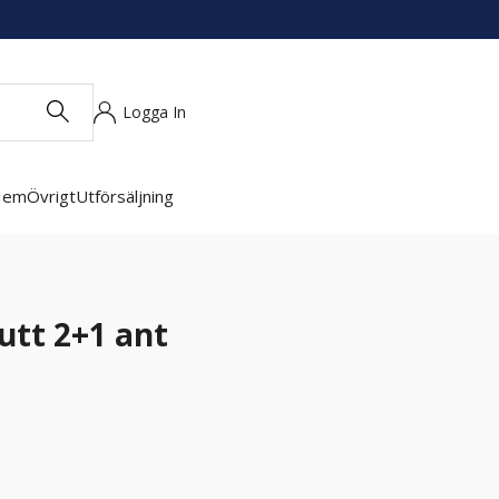
Logga In
Hem
Övrigt
Utförsäljning
utt 2+1 ant