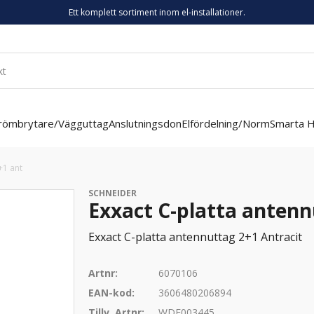
Ett komplett sortiment inom el-installationer.
römbrytare/Vägguttag
Anslutningsdon
Elfördelning/Norm
Smarta 
+1 ant
SCHNEIDER
Exxact C-platta antenn
Exxact C-platta antennuttag 2+1 Antracit
Artnr:
6070106
EAN-kod:
3606480206894
Tillv. Artnr:
WDE003445