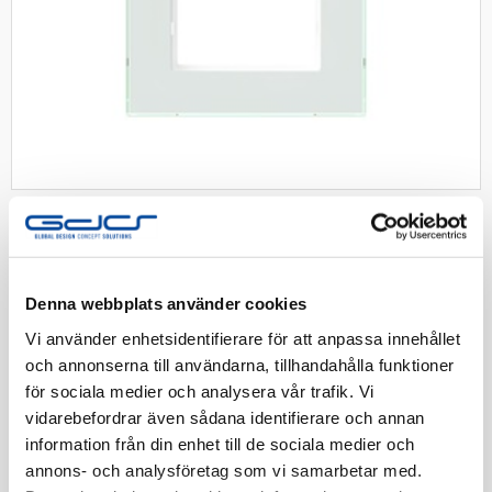
SCHNEIDER
Exxact ram 2-vägsutt glas Solid vit
Denna webbplats använder cookies
Exxact Ram 2-vägsuttag glas Solid Vit
Vi använder enhetsidentifierare för att anpassa innehållet
och annonserna till användarna, tillhandahålla funktioner
Artnr:
1822247
för sociala medier och analysera vår trafik. Vi
EAN-kod:
3606480208584
vidarebefordrar även sådana identifierare och annan
Tillv. Artnr:
WDE004000
information från din enhet till de sociala medier och
annons- och analysföretag som vi samarbetar med.
Finns i lager