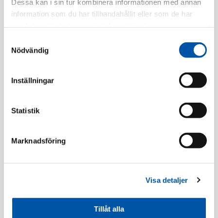
Dessa kan i sin tur kombinera informationen med annan
information som du har tillhandahållit eller som de har
samlat in när du har använt deras tjänster.
Registrera dig
Samtyckesval
Nödvändig
Beskrivning
Inställningar
Specifikation
Statistik
Marknadsföring
Ramar
Visa detaljer
Tillåt alla