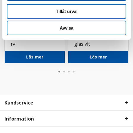
Tillåt urval
Avvisa
Elko
Schneider
ELKO One ram 4-fack
Renova ram 1-fack
rv
glas vit
Läs mer
Läs mer
Kundservice
Information