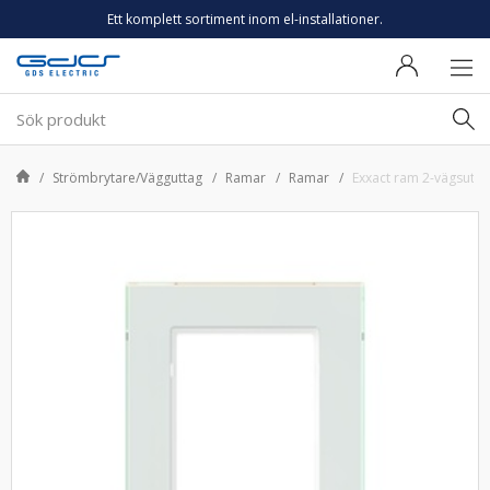
Ett komplett sortiment inom el-installationer.
Strömbrytare/Vägguttag
Ramar
Ramar
Exxact ram 2-vägsutt gl