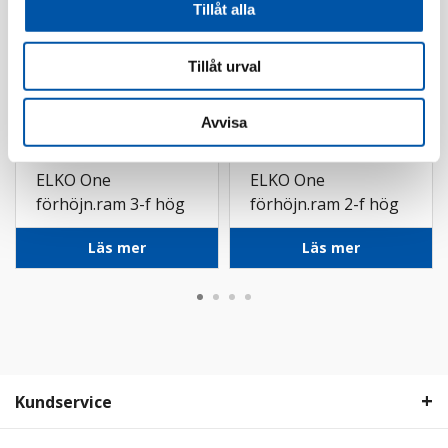
Tillåt alla
Tillåt urval
Avvisa
Elko
Elko
ELKO One
ELKO One
förhöjn.ram 3-f hög
förhöjn.ram 2-f hög
rv
sv
Läs mer
Läs mer
Kundservice