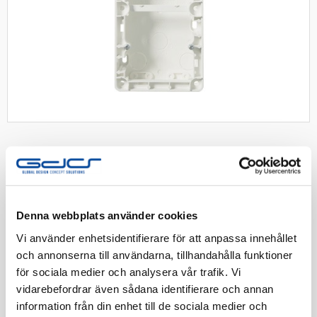
RS förhöjn.ram 3-fack 35mm fv
Denna webbplats använder cookies
Förhöjningsram med bottenplatta, IP21, 3-fack, 33mm.
Vi använder enhetsidentifierare för att anpassa innehållet
Inbyggnadsdjup 18mm. Fjällvit
och annonserna till användarna, tillhandahålla funktioner
för sociala medier och analysera vår trafik. Vi
Artnr:
1845639
vidarebefordrar även sådana identifierare och annan
EAN-kod:
7020160967503
information från din enhet till de sociala medier och