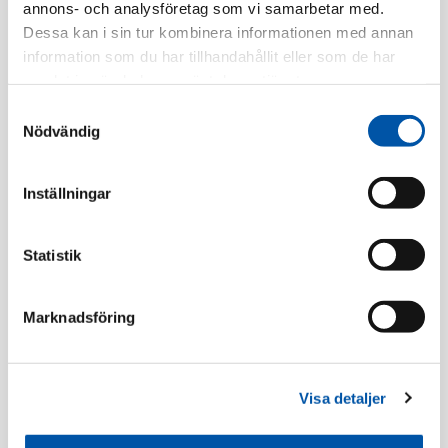
annons- och analysföretag som vi samarbetar med.
Tillv. Artnr:
EKO09675
Dessa kan i sin tur kombinera informationen med annan
Finns i lager
information som du har tillhandahållit eller som de har
samlat in när du har använt deras tjänster.
Registrera dig
Samtyckesval
Nödvändig
Inställningar
Beskrivning
Statistik
Specifikation
Marknadsföring
Förhöjningsramar
Visa detaljer