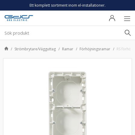
Ett komplett sortiment inom el-installationer.
Strömbrytare/Vägguttag
Ramar
Förhöjningsramar
RS förhöjn