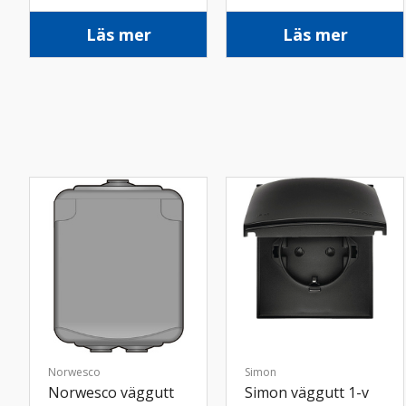
skruv vit
skruv vit
Läs mer
Läs mer
Norwesco
Simon
Norwesco väggutt
Simon väggutt 1-v