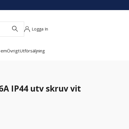
Logga In
Hem
Övrigt
Utförsäljning
6A IP44 utv skruv vit