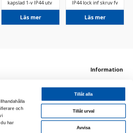
kapslad 1-v IP44 utv
IP44 lock inf skruv fv
faluröd
Läs mer
Läs mer
Information
Om oss
Hur handlar jag?
Tillåt alla
illhandahålla
ifierare och
Tillåt urval
vi
 du har
Avvisa