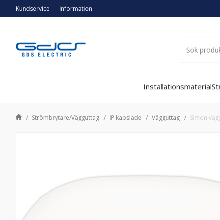
Kundservice
Information
Installationsmaterial
St
Strömbrytare/Vägguttag
IP kapslade
Vägguttag
Simon väggu