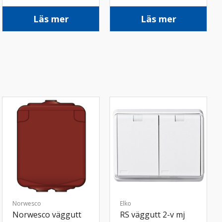
skruv vit
skruv vit
Läs mer
Läs mer
Norwesco
Elko
Norwesco väggutt
RS väggutt 2-v mj