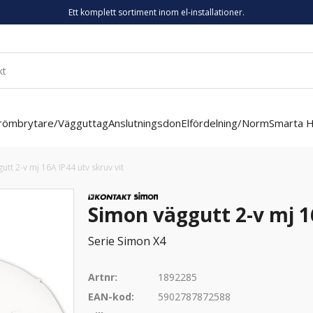
Ett komplett sortiment inom el-installationer.
römbrytare/Vägguttag
Anslutningsdon
Elfördelning/Norm
Smarta 
tt 2-v mj 16A IP44 utv skruv vit
Simon väggutt 2-v mj 1
Serie Simon X4
Artnr:
1892285
EAN-kod:
5902787872588