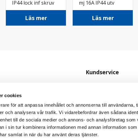
IP44 lock inf skruv
mj 16A IP44 utv
rv
skruv sv
Läs mer
Läs mer
Kundservice
Kontakta oss
Köpvillkor
r cookies
rare för att anpassa innehållet och annonserna till användarna, t
Personuppgiftspolicy
er och analysera vår trafik. Vi vidarebefordrar även sådana ident
Cookiepolicy
 enhet till de sociala medier och annons- och analysföretag som 
 i sin tur kombinera informationen med annan information som
e har samlat in när du har använt deras tjänster.