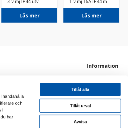
3-v mj IP44 utv
1-v mj 16A IP44 m
skruv
lås utv skruv
Läs mer
Läs mer
Information
Om oss
Hur handlar jag?
Tillåt alla
illhandahålla
ifierare och
Tillåt urval
vi
 du har
Avvisa