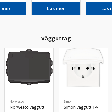
P65 utv sv
sv
utv sv
s mer
Läs mer
Läs 
Vägguttag
Norwesco
Simon
Norwesco väggutt
Simon väggutt 1-v