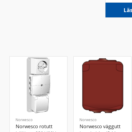
kapslad I
Lä
Norwesco
Norwesco
Norwesco rotutt
Norwesco väggutt