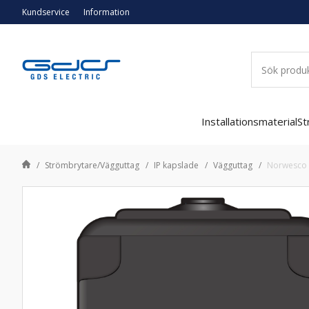
Kundservice
Information
Installationsmaterial
St
Strömbrytare/Vägguttag
IP kapslade
Vägguttag
Norwesco v