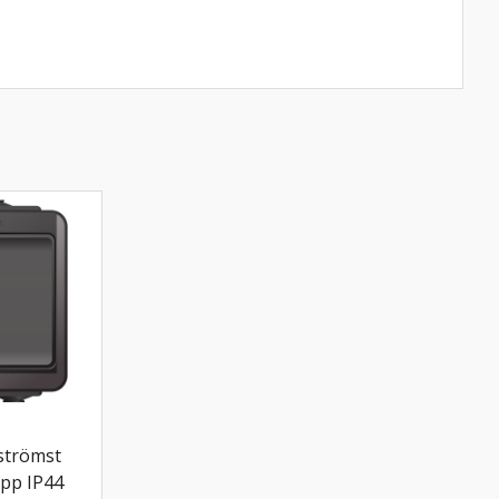
strömst
app IP44