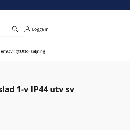
Logga In
Hem
Övrigt
Utförsäljning
ad 1-v IP44 utv sv