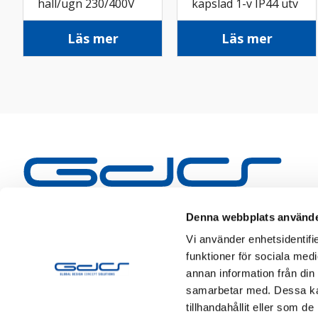
häll/ugn 230/400V
kapslad 1-v IP44 utv
IP20 utv vit
faluröd
Läs mer
Läs mer
Denna webbplats använde
Vi använder enhetsidentifie
funktioner för sociala medi
annan information från din
samarbetar med. Dessa kan
tillhandahållit eller som d