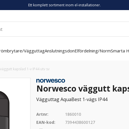
Ett komplett sortiment inom el-installationer.
römbrytare/Vägguttag
Anslutningsdon
Elfördelning/Norm
Smarta 
äggutt kapslad 1-v IP44 utv sv
Norwesco väggutt kapsl
Vägguttag AquaBest 1-vägs IP44
Artnr:
1860010
EAN-kod:
7394438600127