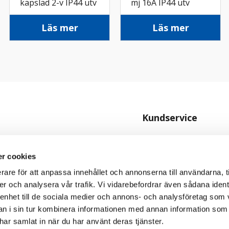
kapslad 2-v IP44 utv
mj 16A IP44 utv
sv
skruv vit
Läs mer
Läs mer
Kundservice
Kontakta oss
Köpvillkor
r cookies
Personuppgiftspolicy
rare för att anpassa innehållet och annonserna till användarna, t
er och analysera vår trafik. Vi vidarebefordrar även sådana ident
Cookiepolicy
 enhet till de sociala medier och annons- och analysföretag som 
 i sin tur kombinera informationen med annan information som
e har samlat in när du har använt deras tjänster.