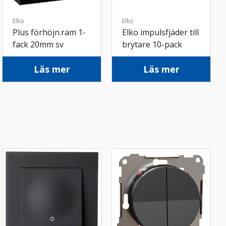
Elko
Elko
Plus förhöjn.ram 1-
Elko impulsfjäder till
fack 20mm sv
brytare 10-pack
Läs mer
Läs mer