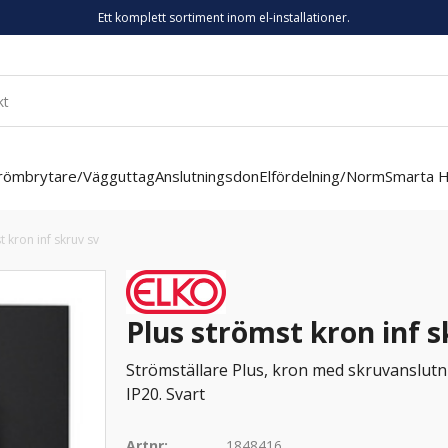
Ett komplett sortiment inom el-installationer.
römbrytare/Vägguttag
Anslutningsdon
Elfördelning/Norm
Smarta 
t kron inf skruv sv
Plus strömst kron inf s
Strömställare Plus, kron med skruvanslutnin
IP20. Svart
Artnr:
1848416