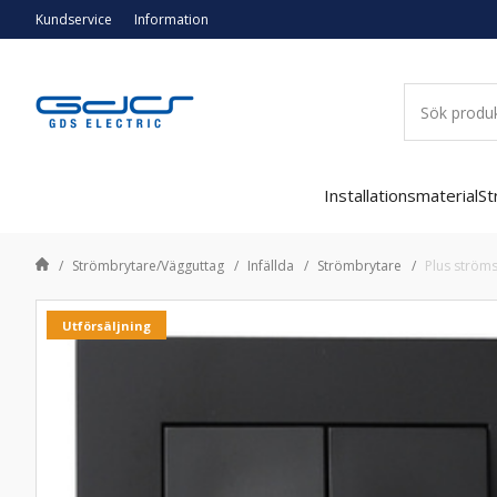
Kundservice
Information
Installationsmaterial
St
Strömbrytare/Vägguttag
Infällda
Strömbrytare
Plus ströms
Utförsäljning