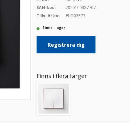
EAN-kod:
7020160387707
Tillv. Artnr:
EKO03877
Finns i lager
Registrera dig
Finns i flera färger