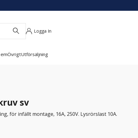
Logga In
Hem
Övrigt
Utförsäljning
kruv sv
g, för infällt montage, 16A, 250V. Lysrörslast 10A.