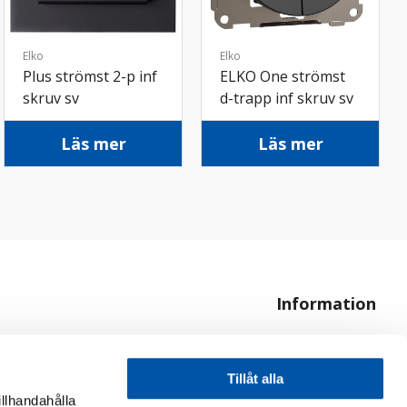
Elko
Elko
Plus strömst 2-p inf
ELKO One strömst
skruv sv
d-trapp inf skruv sv
Läs mer
Läs mer
Information
Om oss
Hur handlar jag?
Tillåt alla
illhandahålla