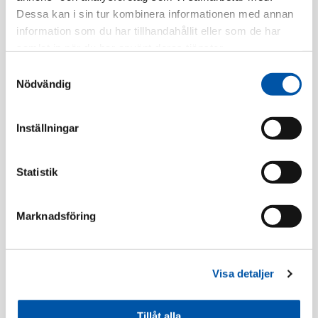
Dessa kan i sin tur kombinera informationen med annan
Finns i lager
information som du har tillhandahållit eller som de har
samlat in när du har använt deras tjänster.
Registrera dig
Samtyckesval
Nödvändig
Beskrivning
Inställningar
Specifikation
Statistik
Marknadsföring
Lamputtag/Takuttag
Visa detaljer
Tillåt alla