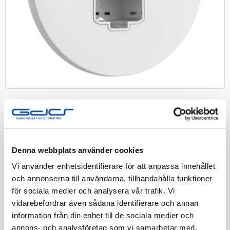
SCHNEIDER
Exxact lamputt DCL tak 1-v 2-p mj
inf snabb vit
Denna webbplats använder cookies
Vi använder enhetsidentifierare för att anpassa innehållet
Exxact Lamputtag DCL tak 1-v 2-p med jord, infällt Vit
och annonserna till användarna, tillhandahålla funktioner
för sociala medier och analysera vår trafik. Vi
Artnr:
1820193
vidarebefordrar även sådana identifierare och annan
EAN-kod:
3606480296987
information från din enhet till de sociala medier och
Tillv. Artnr:
WDE005000
annons- och analysföretag som vi samarbetar med.