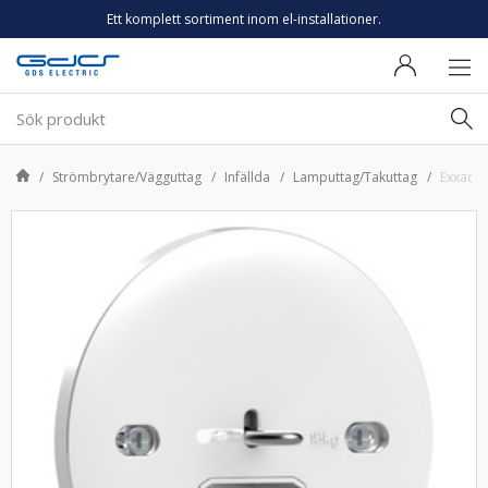
Ett komplett sortiment inom el-installationer.
Strömbrytare/Vägguttag
Infällda
Lamputtag/Takuttag
Exxact 