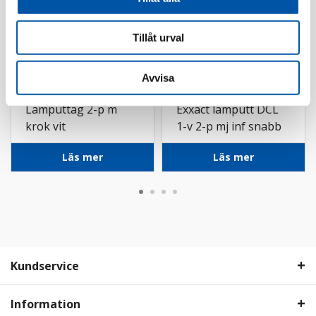
Tillåt urval
Avvisa
Ed-Wa
Schneider
Lamputtag 2-p m
Exxact lamputt DCL
krok vit
1-v 2-p mj inf snabb
vit
Läs mer
Läs mer
Kundservice
Information