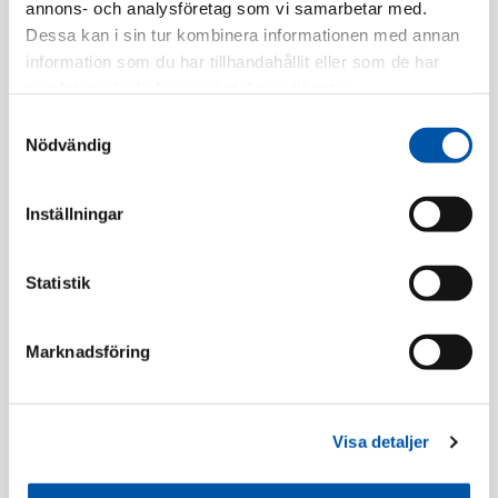
annons- och analysföretag som vi samarbetar med.
Tillv. Artnr:
WDE005001
Dessa kan i sin tur kombinera informationen med annan
Finns i lager
information som du har tillhandahållit eller som de har
samlat in när du har använt deras tjänster.
Registrera dig
Samtyckesval
Nödvändig
Inställningar
Beskrivning
Statistik
Specifikation
Marknadsföring
Lamputtag/Takuttag
Visa detaljer
Utförsäljning