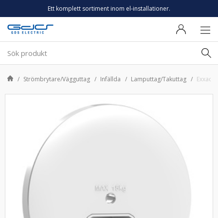
Ett komplett sortiment inom el-installationer.
Strömbrytare/Vägguttag
Infällda
Lamputtag/Takuttag
Exxact l