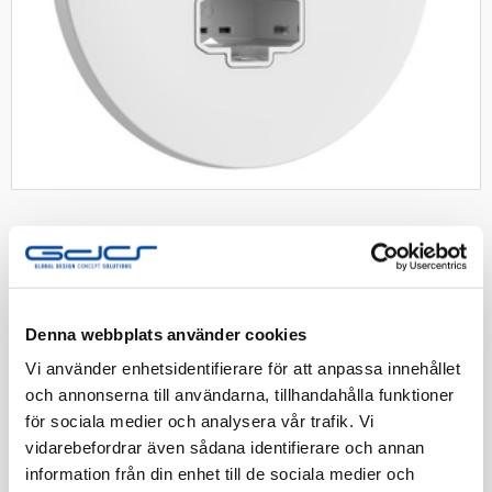
SCHNEIDER
Exxact lamputt DCL mitt tak 1-v 2-
p mj inf snabb vit
Denna webbplats använder cookies
Lamputtag DCL infällt för takmontage 1-vägs 2-p jord
Vi använder enhetsidentifierare för att anpassa innehållet
för takdosa mittstolpe Vit
och annonserna till användarna, tillhandahålla funktioner
för sociala medier och analysera vår trafik. Vi
Artnr:
1820195
vidarebefordrar även sådana identifierare och annan
EAN-kod:
3606480296994
information från din enhet till de sociala medier och