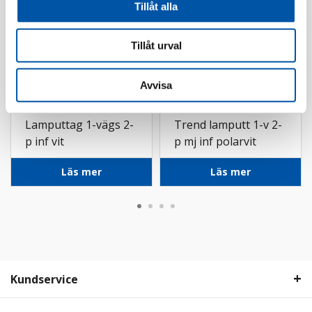
Tillåt alla
Tillåt urval
Avvisa
Ed-Wa
Schneider
Lamputtag 1-vägs 2-
Trend lamputt 1-v 2-
p inf vit
p mj inf polarvit
Läs mer
Läs mer
Kundservice