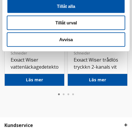
Tillåt alla
Tillåt urval
Avvisa
Schneider
Schneider
Exxact Wiser
Exxact Wiser trådlös
vattenläckagedetektor
tryckkn 2-kanals vit
vit
Läs mer
Läs mer
Kundservice