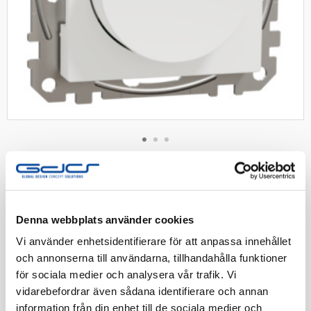
SCHNEIDER
Exxact Wiser vriddimmer led 0-130
Zigbee vit
Denna webbplats använder cookies
Exxact Vriddimmer med möjlighet att ansluta
Vi använder enhetsidentifierare för att anpassa innehållet
neutralledare, styrs via Wiser by SE. Zigbee 3.0. RC 0-
och annonserna till användarna, tillhandahålla funktioner
130W RL 0-80W. Vit
för sociala medier och analysera vår trafik. Vi
vidarebefordrar även sådana identifierare och annan
Artnr:
1360785
information från din enhet till de sociala medier och