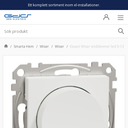
Ett komplett sortiment inom el-installationer.
Smarta Hem
Wiser
Wiser
Exxact Wiser vriddimmer led 0-130 Z