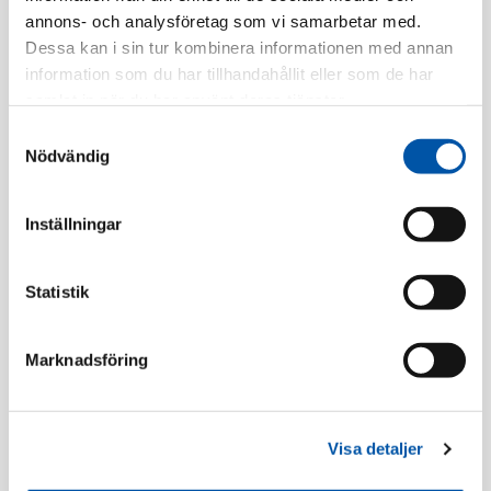
EAN-kod:
3606482232570
annons- och analysföretag som vi samarbetar med.
Tillv. Artnr:
WDE002961
Dessa kan i sin tur kombinera informationen med annan
information som du har tillhandahållit eller som de har
Finns i lager
samlat in när du har använt deras tjänster.
Samtyckesval
Registrera dig
Nödvändig
Inställningar
Beskrivning
Statistik
Specifikation
Marknadsföring
Wiser
Visa detaljer