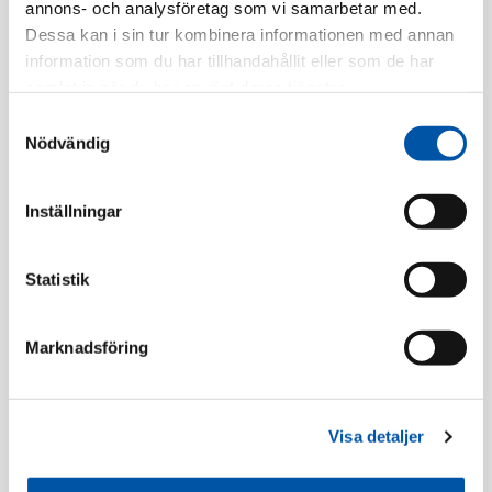
annons- och analysföretag som vi samarbetar med.
Tillv. Artnr:
WDE002924
Dessa kan i sin tur kombinera informationen med annan
Finns i lager
information som du har tillhandahållit eller som de har
samlat in när du har använt deras tjänster.
Registrera dig
Samtyckesval
Nödvändig
Inställningar
Beskrivning
Statistik
Specifikation
Marknadsföring
Wiser
Visa detaljer