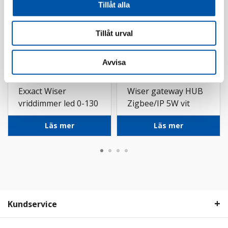
Tillåt alla
Tillåt urval
Avvisa
Schneider
Schneider
Exxact Wiser
Wiser gateway HUB
vriddimmer led 0-130
Zigbee/IP 5W vit
Zigbee ant
Läs mer
Läs mer
Kundservice