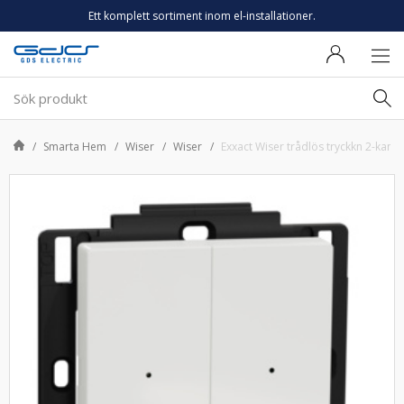
Ett komplett sortiment inom el-installationer.
Smarta Hem
Wiser
Wiser
Exxact Wiser trådlös tryckkn 2-kanals