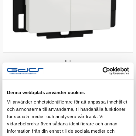
SCHNEIDER
Exxact Wiser trådlös tryckkn 2-
kanals vit
Denna webbplats använder cookies
Exxact 2-kanals trådlös tryckknapp för styrning av
Vi använder enhetsidentifierare för att anpassa innehållet
Wiser-produkter. Batteri CR 2032 ingår i produkten. Vit
och annonserna till användarna, tillhandahålla funktioner
för sociala medier och analysera vår trafik. Vi
Artnr:
1360689
vidarebefordrar även sådana identifierare och annan
EAN-kod:
3606481918512
information från din enhet till de sociala medier och