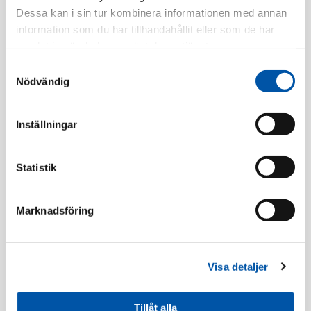
Dessa kan i sin tur kombinera informationen med annan
Finns i lager
information som du har tillhandahållit eller som de har
samlat in när du har använt deras tjänster.
Registrera dig
Samtyckesval
Nödvändig
Beskrivning
Inställningar
Specifikation
Statistik
Marknadsföring
Rörböjar/Skarvmuffar
Visa detaljer
Tillåt alla