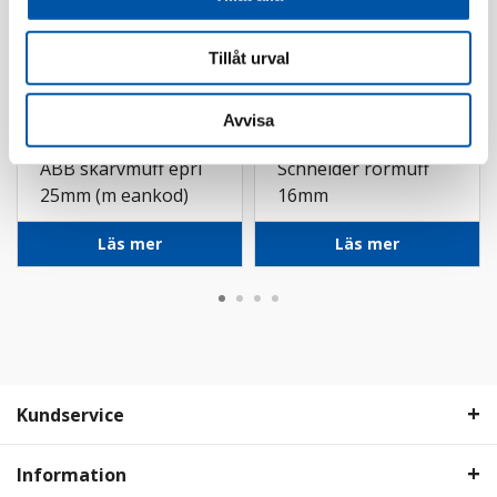
Tillåt urval
Avvisa
ABB
Schneider
ABB skarvmuff eprl
Schneider rörmuff
25mm (m eankod)
16mm
Läs mer
Läs mer
Kundservice
Information