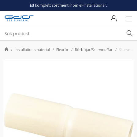
Ett komplett sortiment inom el-installationer.
Installationsmaterial
Flexrör
Rörböjar/Skarvmuffar
Skarvmuff