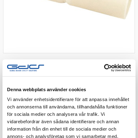
Skarvmuff 16mm 3-pack
Denna webbplats använder cookies
Säljs i frp. om 3st.
Vi använder enhetsidentifierare för att anpassa innehållet
och annonserna till användarna, tillhandahålla funktioner
för sociala medier och analysera vår trafik. Vi
Artnr:
140151476
vidarebefordrar även sådana identifierare och annan
EAN-kod:
7332292000011
information från din enhet till de sociala medier och
Tillv. Artnr:
1401510
annons- och analysföretag som vi samarbetar med.