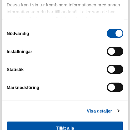
Dessa kan i sin tur kombinera informationen med annan
Finns i lager
information som du har tillhandahållit eller som de har
samlat in när du har använt deras tjänster.
Registrera dig
Samtyckesval
Nödvändig
Beskrivning
Inställningar
Specifikation
Statistik
Marknadsföring
Rörböjar/Skarvmuffar
Visa detaljer
Tillåt alla