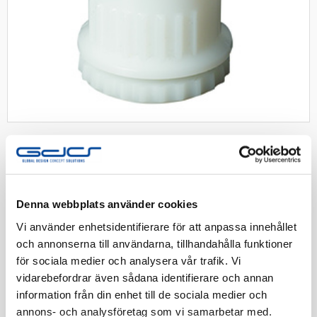
SCHNEIDER
Schneider rörmuff 25mm
Denna webbplats använder cookies
Dosa, Multifix, U56, tillbehör, rörmuff, 20mm, flexslang,
rör. Polarvit
Vi använder enhetsidentifierare för att anpassa innehållet
och annonserna till användarna, tillhandahålla funktioner
för sociala medier och analysera vår trafik. Vi
Artnr:
1400172
vidarebefordrar även sådana identifierare och annan
EAN-kod:
3606485113258
information från din enhet till de sociala medier och
Tillv. Artnr:
IMT36046
annons- och analysföretag som vi samarbetar med.