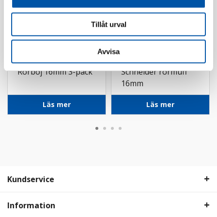
Tillåt urval
Avvisa
PM-flex
Schneider
Rörböj 16mm 3-pack
Schneider rörmuff
16mm
Läs mer
Läs mer
Kundservice
Information