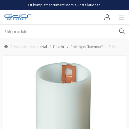
Ett komplett sortiment inom el-installationer.
Installationsmaterial
Flexrör
Rörböjar/Skarvmuffar
Schneider