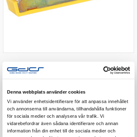
Inslagningsdon för 10mm
Denna webbplats använder cookies
Inslagsdon för 10mm.
Vi använder enhetsidentifierare för att anpassa innehållet
och annonserna till användarna, tillhandahålla funktioner
för sociala medier och analysera vår trafik. Vi
Artnr:
1605444
vidarebefordrar även sådana identifierare och annan
EAN-kod:
7394438501011
information från din enhet till de sociala medier och