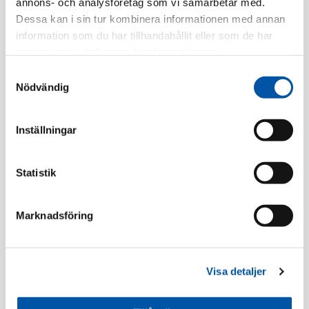
Tillv. Artnr:
750101
annons- och analysföretag som vi samarbetar med.
Dessa kan i sin tur kombinera informationen med annan
Finns i lager
information som du har tillhandahållit eller som de har
samlat in när du har använt deras tjänster.
Registrera dig
Samtyckesval
Nödvändig
Inställningar
Beskrivning
Specifikation
Statistik
Marknadsföring
Klammer/Inslagningsdon
Visa detaljer