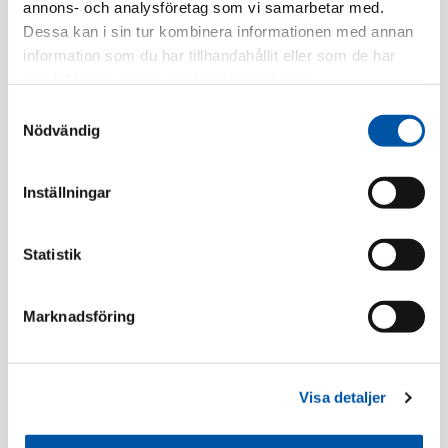
annons- och analysföretag som vi samarbetar med.
Tillv. Artnr:
IMT36080
Dessa kan i sin tur kombinera informationen med annan
Finns i lager
information som du har tillhandahållit eller som de har
samlat in när du har använt deras tjänster.
Registrera dig
Samtyckesval
Nödvändig
Inställningar
Beskrivning
Statistik
Specifikation
Marknadsföring
Tillbehör
Visa detaljer