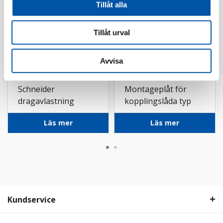
Tillåt alla
Tillåt urval
Avvisa
Schneider
Marlanvil
Schneider
Montageplåt för
a
dragavlastning
kopplingslåda typ
009
Läs mer
Läs mer
Kundservice