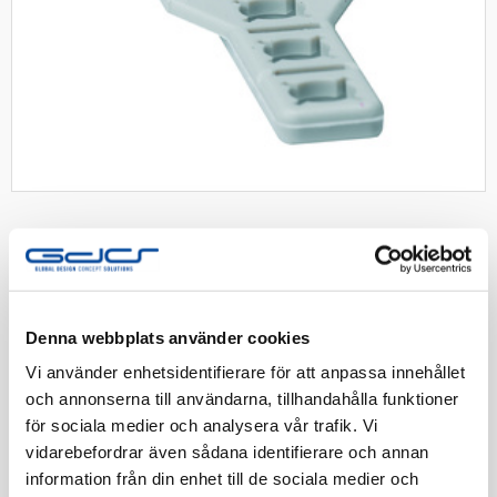
SCHNEIDER
Schneider dragavlastning TED-
DAV14
Denna webbplats använder cookies
Dragavlastning upp till Ø14 för TED kopplingsdosor
Vi använder enhetsidentifierare för att anpassa innehållet
IP20-IP65. Grå
och annonserna till användarna, tillhandahålla funktioner
för sociala medier och analysera vår trafik. Vi
Artnr:
1438092
vidarebefordrar även sådana identifierare och annan
EAN-kod:
3606485135823
information från din enhet till de sociala medier och