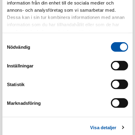
Artnr:
21008230
information från din enhet till de sociala medier och
EAN-kod:
8017521112701
annons- och analysföretag som vi samarbetar med.
Dessa kan i sin tur kombinera informationen med annan
Tillv. Artnr:
008.PG.CA.G
information som du har tillhandahållit eller som de har
Finns i lager
samlat in när du har använt deras tjänster.
Samtyckesval
Nödvändig
Registrera dig
Inställningar
Beskrivning
Statistik
Specifikation
Marknadsföring
Kopplingslådor IP65
Visa detaljer