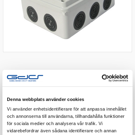
Denna webbplats använder cookies
Apparatlåda 008.PG.CA.G IP65
Vi använder enhetsidentifierare för att anpassa innehållet
Kopplingslåda med totalt 10st integrerade nipplar för
och annonserna till användarna, tillhandahålla funktioner
kabelinföring Grå
för sociala medier och analysera vår trafik. Vi
vidarebefordrar även sådana identifierare och annan