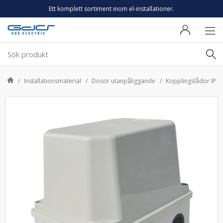
Ett komplett sortiment inom el-installationer.
Installationsmaterial
Dosor utanpåliggande
Kopplingslådor IP65