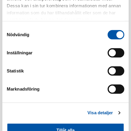
Dessa kan i sin tur kombinera informationen med annan
Finns i lager
information som du har tillhandahållit eller som de har
samlat in när du har använt deras tjänster.
Registrera dig
Samtyckesval
Nödvändig
Beskrivning
Inställningar
Specifikation
Statistik
Marknadsföring
Tillbehör
Visa detaljer
Tillåt alla