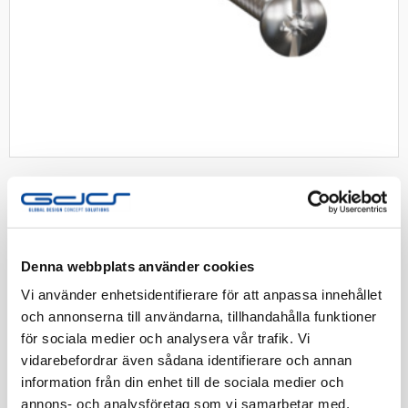
SCHNEIDER
Schneider dosskruv för app.dosa
55mm
Denna webbplats använder cookies
Vi använder enhetsidentifierare för att anpassa innehållet
Multifix, dosskruv för apparatdosa 55mm
och annonserna till användarna, tillhandahålla funktioner
för sociala medier och analysera vår trafik. Vi
Artnr:
1420299
vidarebefordrar även sådana identifierare och annan
EAN-kod:
3606481456205
information från din enhet till de sociala medier och
Tillv. Artnr:
IMT80316
annons- och analysföretag som vi samarbetar med.