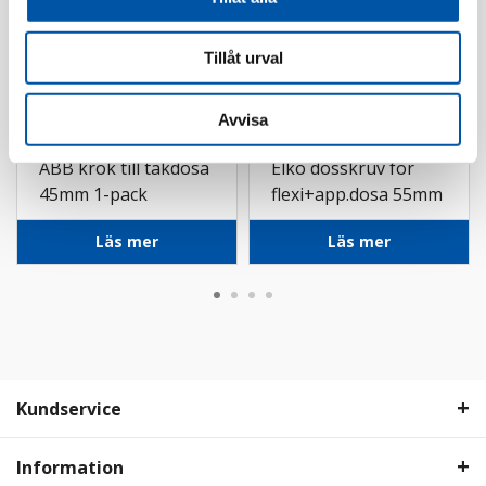
Tillåt urval
Avvisa
ABB
Schneider
ABB krok till takdosa
Elko dosskruv för
45mm 1-pack
flexi+app.dosa 55mm
Läs mer
Läs mer
Kundservice
Information