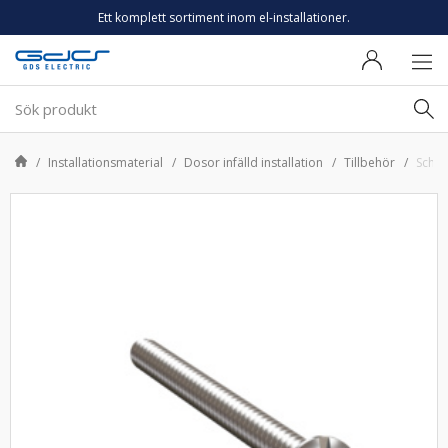
Ett komplett sortiment inom el-installationer.
Installationsmaterial
Dosor infälld installation
Tillbehör
Schne