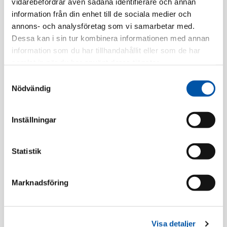
vidarebefordrar även sådana identifierare och annan
information från din enhet till de sociala medier och
Artnr:
1426523
annons- och analysföretag som vi samarbetar med.
EAN-kod:
8712259577197
Dessa kan i sin tur kombinera informationen med annan
Tillv. Artnr:
1426523
information som du har tillhandahållit eller som de har
samlat in när du har använt deras tjänster.
Finns i lager
Samtyckesval
Nödvändig
Registrera dig
Inställningar
Beskrivning
Statistik
Specifikation
Marknadsföring
Tillbehör
Visa detaljer