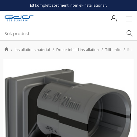
Ett komplett sortiment inom el-installationer.
Installationsmaterial
Dosor infälld installation
Tillbehör
Rutab