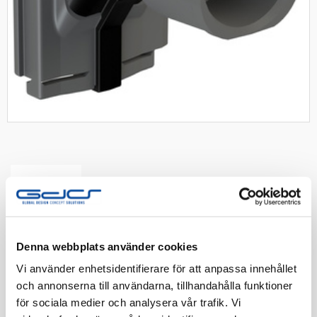
Rutab enkelstuts 16/20 för dosa
Denna webbplats använder cookies
U40/U50
Vi använder enhetsidentifierare för att anpassa innehållet
och annonserna till användarna, tillhandahålla funktioner
Enkelstuts flexibel. Kombinerad 16 och 20mm. Avsedd
för sociala medier och analysera vår trafik. Vi
för Spårdosa U40&U50. Grå