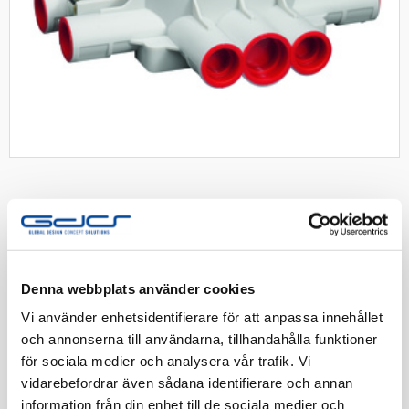
SCHNEIDER
Schneider takdosa stutshöjd
53mm
Denna webbplats använder cookies
Multifix Ceiling Takdosa, infälld stutshöjd 53mm, c/c
Vi använder enhetsidentifierare för att anpassa innehållet
70mm, stutsar 8x Ø16, 2x Ø20, kn.outs i btn, tätslutande
och annonserna till användarna, tillhandahålla funktioner
lock Grå
för sociala medier och analysera vår trafik. Vi
vidarebefordrar även sådana identifierare och annan
Artnr:
1420640
information från din enhet till de sociala medier och