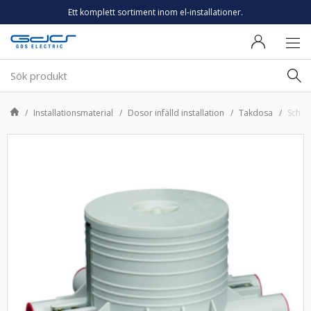
Ett komplett sortiment inom el-installationer.
Installationsmaterial
Dosor infälld installation
Takdosa
Schne