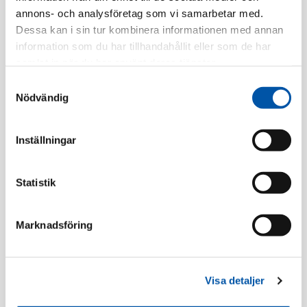
EAN-kod:
3606480160554
annons- och analysföretag som vi samarbetar med.
Tillv. Artnr:
IMT36341
Dessa kan i sin tur kombinera informationen med annan
information som du har tillhandahållit eller som de har
Finns i lager
samlat in när du har använt deras tjänster.
Samtyckesval
Registrera dig
Nödvändig
Inställningar
Beskrivning
Statistik
Specifikation
Marknadsföring
Takdosa
Visa detaljer