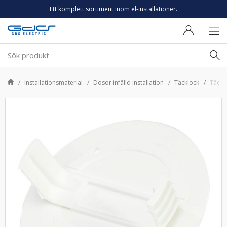
Ett komplett sortiment inom el-installationer.
Installationsmaterial
Dosor infälld installation
Täcklock
Täckl