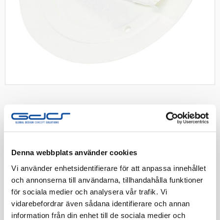
Täcklock slätt skruv/snäpp 100mm
vit
Denna webbplats använder cookies
Doslock för kopplingsdosa. Slätt, snäppfastsättning
Vi använder enhetsidentifierare för att anpassa innehållet
Nordvit
och annonserna till användarna, tillhandahålla funktioner
för sociala medier och analysera vår trafik. Vi
vidarebefordrar även sådana identifierare och annan
Artnr:
1426337-2
information från din enhet till de sociala medier och
EAN-kod:
7340067303571