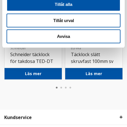
Tillåt alla
Tillåt urval
Avvisa
Schneider
Ed-Wa
Schneider täcklock
Täcklock slätt
för takdosa TED-DT
skruvfast 100mm sv
Ø110 vit
Läs mer
Läs mer
Kundservice