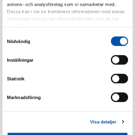
annons- och analysföretag som vi samarbetar med.
Tillv. Artnr:
1426337-2
Dessa kan i sin tur kombinera informationen med annan
information som du har tillhandahållit eller som de har
Finns i lager
samlat in när du har använt deras tjänster.
Samtyckesval
Registrera dig
Nödvändig
Inställningar
Beskrivning
Statistik
Specifikation
Marknadsföring
Täcklock
Visa detaljer