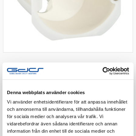
SCHNEIDER
Schneider rotdosa biobaserat
material
Denna webbplats använder cookies
Multifix Bio Rotdosa med ett 4st anslutningar för 16mm
Vi använder enhetsidentifierare för att anpassa innehållet
flexslang. Vit
och annonserna till användarna, tillhandahålla funktioner
för sociala medier och analysera vår trafik. Vi
Artnr:
1420497
vidarebefordrar även sådana identifierare och annan
EAN-kod:
3606481952592
information från din enhet till de sociala medier och