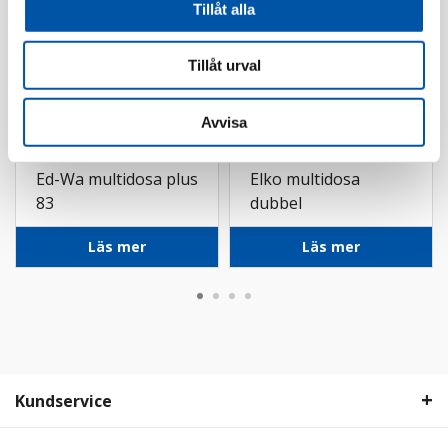
Tillåt alla
Tillåt urval
Avvisa
Ed-Wa
Elko
Ed-Wa multidosa plus
Elko multidosa
83
dubbel
Läs mer
Läs mer
Kundservice