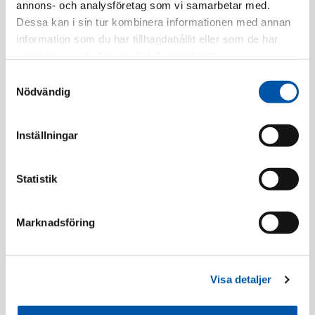
annons- och analysföretag som vi samarbetar med.
Tillv. Artnr:
IMT36132
Dessa kan i sin tur kombinera informationen med annan
Finns i lager
information som du har tillhandahållit eller som de har
samlat in när du har använt deras tjänster.
Registrera dig
Samtyckesval
Nödvändig
Inställningar
Beskrivning
Statistik
Specifikation
Marknadsföring
Rotdosa
Visa detaljer