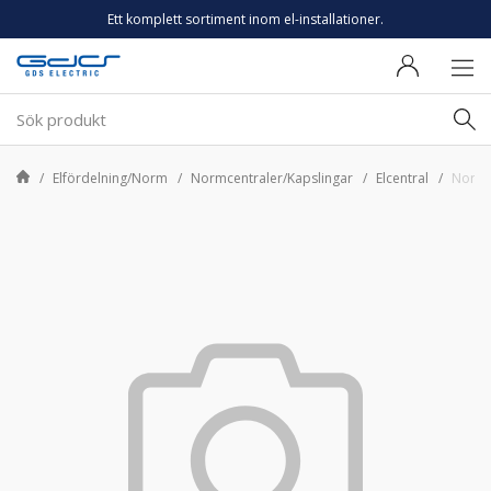
Ett komplett sortiment inom el-installationer.
Elfördelning/Norm
Normcentraler/Kapslingar
Elcentral
Normce