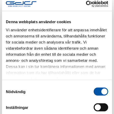
Finns i lager
Registrera dig
Denna webbplats använder cookies
Vi använder enhetsidentifierare för att anpassa innehållet
och annonserna till användarna, tillhandahålla funktioner
för sociala medier och analysera vår trafik. Vi
Beskrivning
vidarebefordrar även sådana identifierare och annan
information från din enhet till de sociala medier och
Specifikation
annons- och analysföretag som vi samarbetar med.
Dessa kan i sin tur kombinera informationen med annan
information som du har tillhandahållit eller som de har
samlat in när du har använt deras tjänster.
Relaterade produkter
Samtyckesval
Nödvändig
Inställningar