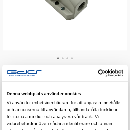
Denna webbplats använder cookies
Vi använder enhetsidentifierare för att anpassa innehållet
och annonserna till användarna, tillhandahålla funktioner
Väggintag 32A 5p 6h RI IP44
för sociala medier och analysera vår trafik. Vi
vidarebefordrar även sådana identifierare och annan
Väggintag IEC/CEE IP44