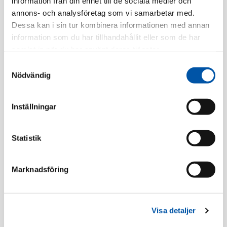
information från din enhet till de sociala medier och
annons- och analysföretag som vi samarbetar med.
Artnr:
525-6
Dessa kan i sin tur kombinera informationen med annan
EAN-kod:
9003399525063
information som du har tillhandahållit eller som de har
Tillv. Artnr:
525-6 PCE Version
samlat in när du har använt deras tjänster.
Samtyckesval
Finns i lager
Nödvändig
Registrera dig
Inställningar
Statistik
Beskrivning
Marknadsföring
Specifikation
Visa detaljer
Väggintag