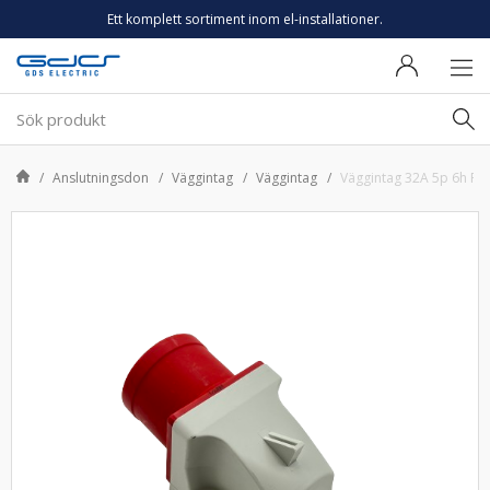
Ett komplett sortiment inom el-installationer.
Anslutningsdon
Väggintag
Väggintag
Väggintag 32A 5p 6h RI 