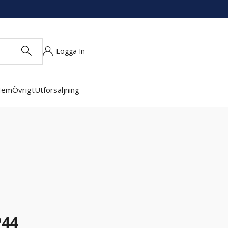
Logga In
Hem
Övrigt
Utförsäljning
P44