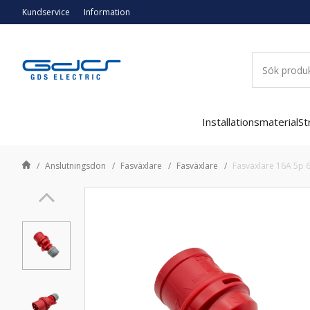
Kundservice
Information
Installationsmaterial
St
Anslutningsdon
Fasväxlare
Fasväxlare
Fasväxlare 16A 5p 6