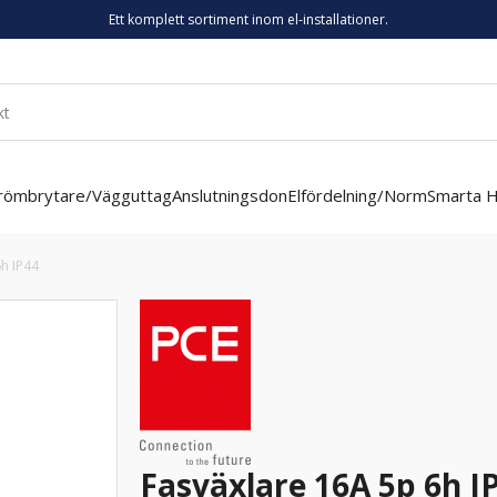
Ett komplett sortiment inom el-installationer.
römbrytare/Vägguttag
Anslutningsdon
Elfördelning/Norm
Smarta 
h IP44
Fasväxlare 16A 5p 6h I